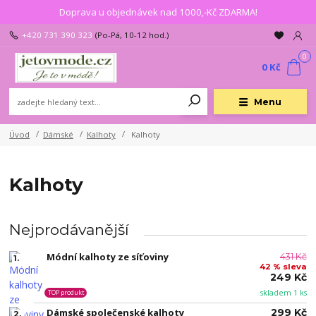
Doprava u objednávek nad 1000,-Kč ZDARMA!
+420 731 390 323
(Po-Pá, 10-12 hod.)
0
0 Kč
Menu
Úvod
Dámské
Kalhoty
Kalhoty
Kalhoty
Nejprodávanější
Módní kalhoty ze síťoviny
431 Kč
1.
42 % sleva
249 Kč
skladem 1 ks
TOP produkt
Dámské společenské kalhoty
299 Kč
2.