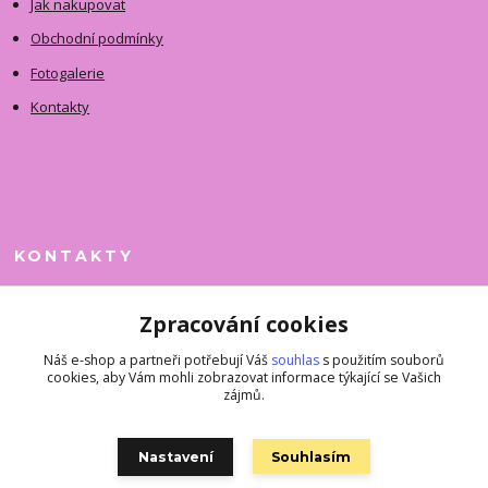
Jak nakupovat
Obchodní podmínky
Fotogalerie
Kontakty
KONTAKTY
Jitka Faimanová
Zpracování cookies
+420 731 390 323
(Po-Pá, 10-12 hod.)
Náš e-shop a partneři potřebují Váš
souhlas
s použitím souborů
cookies, aby Vám mohli zobrazovat informace týkající se Vašich
superkousky@jetovmode.cz
zájmů.
Nastavení
Souhlasím