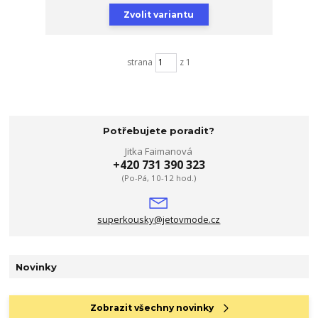
Zvolit variantu
strana
z 1
Potřebujete poradit?
Jitka Faimanová
+420 731 390 323
(Po-Pá, 10-12 hod.)
superkousky@jetovmode.cz
Novinky
Zobrazit všechny novinky