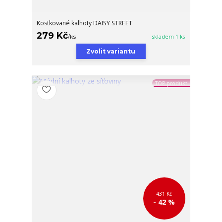
Kostkované kalhoty DAISY STREET
279 Kč
/
ks
skladem 1 ks
Zvolit variantu
TOP produkt
431 Kč
- 42 %