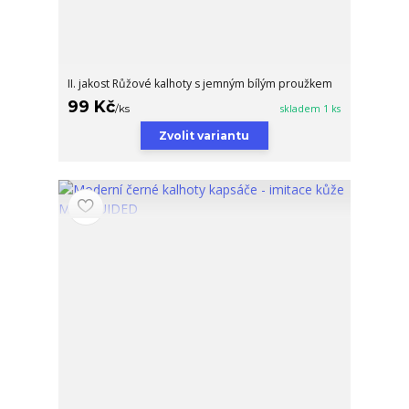
II. jakost Růžové kalhoty s jemným bílým proužkem
99 Kč
/
ks
skladem 1 ks
Zvolit variantu