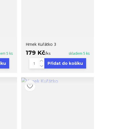
Hrnek Kuřátko 3
179 Kč
dem 5 ks
/
ks
skladem 5 ks
íku
Přidat do košíku