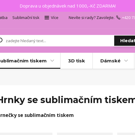
Doprava u objednávek nad 1000,-Kč ZDARMA!
atba
Sublimační tisk
Více
Nevíte si rady? Zavolejte.
+420 7
Hleda
sublimačním tiskem
3D tisk
Dámské
Hrnky se sublimačním tiske
rnečky se sublimačním tiskem