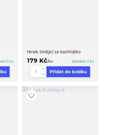
Hrnek Smějící se kachňátko
179 Kč
dem 5 ks
/
ks
skladem 5 ks
íku
Přidat do košíku