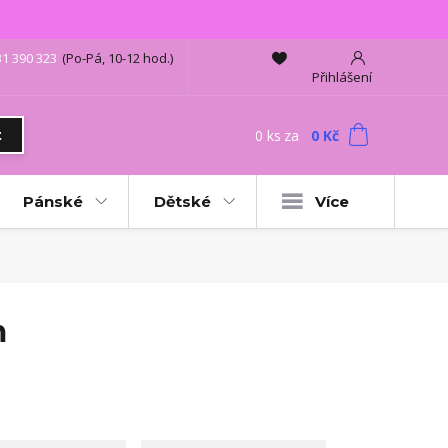
31 390 323
(Po-Pá, 10-12 hod.)
Přihlášení
0
ks
za
0 Kč
t
Pánské
Dětské
Více
m