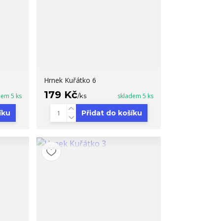
Hrnek Kuřátko 6
179 Kč
dem 5 ks
/
ks
skladem 5 ks
íku
Přidat do košíku