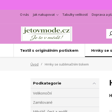
O nás
Jak nakupovat
Tabulky velikostí
Doprava a pl
Textil s originálním potiskem
Hrnky se 
Úvod
Hrnky se sublimačním tiskem
Podkategorie
Velikonoční
H
Zamilované
Mikuláš, čert a anděl