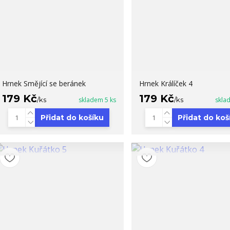
Hrnek Smějící se beránek
Hrnek Králíček 4
179 Kč
179 Kč
/
ks
skladem 5 ks
/
ks
skla
Přidat do košíku
Přidat do koš