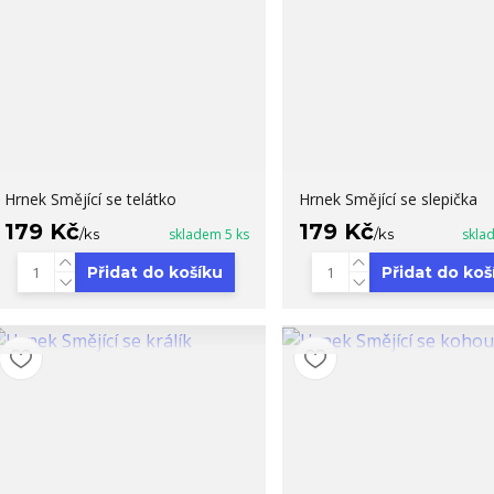
Hrnek Smějící se telátko
Hrnek Smějící se slepička
179 Kč
179 Kč
/
ks
skladem 5 ks
/
ks
skla
Přidat do košíku
Přidat do koš