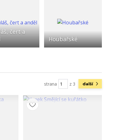
áš, čert a
l
Houbařské
strana
z 3
další