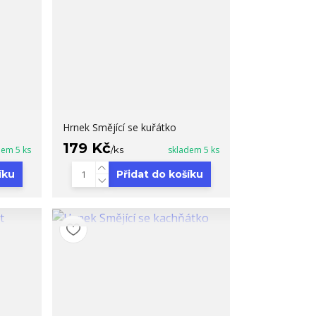
Hrnek Smějící se kuřátko
179 Kč
dem 5 ks
/
ks
skladem 5 ks
íku
Přidat do košíku