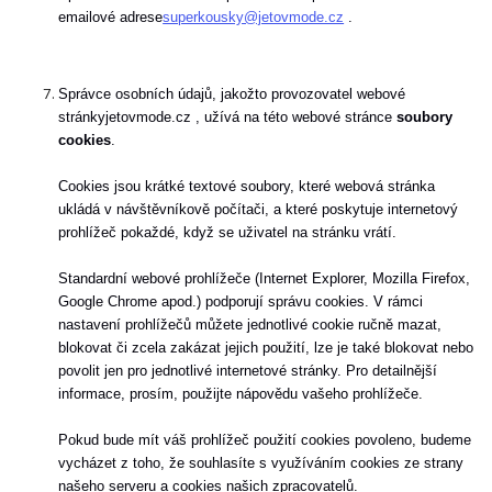
emailové adrese
superkousky@jetovmode.cz
.
Správce osobních údajů, jakožto provozovatel webové
stránky
jetovmode.cz ,
užívá na této webové stránce
soubory
cookies
.
Cookies jsou krátké textové soubory, které webová stránka
ukládá v návštěvníkově počítači, a které poskytuje internetový
prohlížeč pokaždé, když se uživatel na stránku vrátí.
Standardní webové prohlížeče (Internet Explorer, Mozilla Firefox,
Google Chrome apod.) podporují správu cookies. V rámci
nastavení prohlížečů můžete jednotlivé cookie ručně mazat,
blokovat či zcela zakázat jejich použití, lze je také blokovat nebo
povolit jen pro jednotlivé internetové stránky. Pro detailnější
informace, prosím, použijte nápovědu vašeho prohlížeče.
Pokud bude mít váš prohlížeč použití cookies povoleno, budeme
vycházet z toho, že souhlasíte s využíváním cookies ze strany
našeho serveru a cookies našich zpracovatelů.