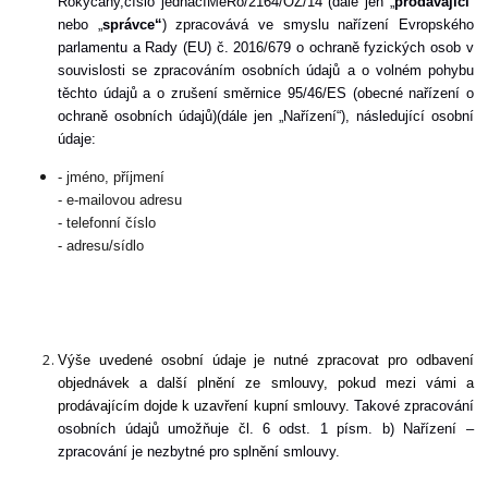
Rokycany,číslo jednacíMeRo/2164/OŽ/14
(dále jen „
prodávající
“
nebo „
správce“
) zpracovává ve smyslu nařízení Evropského
parlamentu a Rady (EU) č. 2016/679 o ochraně fyzických osob v
souvislosti se zpracováním osobních údajů a o volném pohybu
těchto údajů a o zrušení směrnice 95/46/ES (obecné nařízení o
ochraně osobních údajů)(dále jen „Nařízení“), následující osobní
údaje:
- jméno, příjmení
- e-mailovou adresu
- telefonní číslo
- adresu/sídlo
Výše uvedené osobní údaje je nutné zpracovat pro odbavení
objednávek a další plnění ze smlouvy, pokud mezi vámi a
prodávajícím dojde k uzavření kupní smlouvy.
Takové zpracování
osobních údajů umožňuje čl. 6 odst. 1 písm. b) Nařízení –
zpracování je nezbytné pro splnění smlouvy.