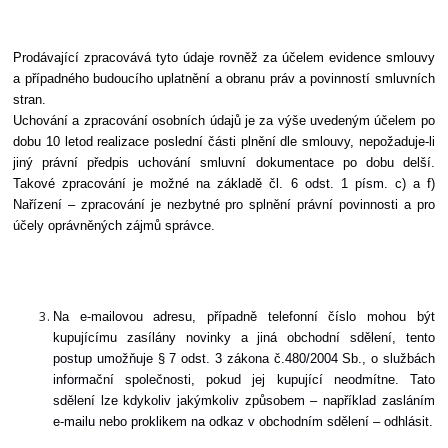
Prodávající zpracovává tyto údaje rovněž za účelem evidence smlouvy
a případného budoucího uplatnění a obranu práv a povinností smluvních
stran.
Uchování a zpracování osobních údajů je za výše uvedeným účelem po
dobu
10 let
od realizace poslední části plnění dle smlouvy, nepožaduje-li
jiný právní předpis uchování smluvní dokumentace po dobu delší.
Takové zpracování je možné na základě
čl. 6 odst. 1 písm. c) a f)
Nařízení – zpracování je nezbytné pro splnění právní povinnosti a pro
účely oprávněných zájmů správce.
Na e-mailovou adresu, případně telefonní číslo mohou být
kupujícímu zasílány novinky a jiná obchodní sdělení, tento
postup umožňuje § 7 odst. 3 zákona č.480/2004 Sb., o službách
informační společnosti, pokud jej kupující neodmítne
. Tato
sdělení lze kdykoliv jakýmkoliv způsobem – například zasláním
e-mailu nebo proklikem na odkaz v obchodním sdělení – odhlásit.