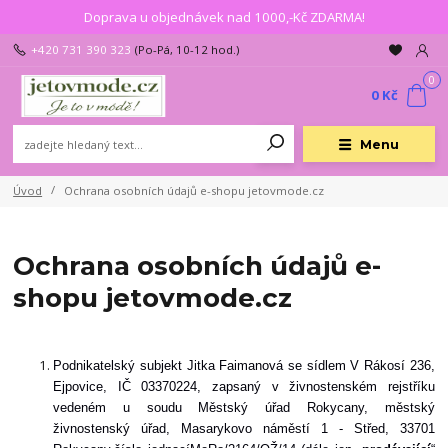
Doprava u objednávek nad 1000,-Kč ZDARMA!
+420 731 390 323
(Po-Pá, 10-12 hod.)
0
0 Kč
Menu
Úvod
Ochrana osobních údajů e-shopu jetovmode.cz
Ochrana osobních údajů e-
shopu jetovmode.cz
Podnikatelský subjekt Jitka Faimanová
se sídlem
V Rákosí 236,
Ejpovice
, IČ 03370224, zapsaný v živnostenském rejstříku
vedeném u soudu Městský úřad Rokycany, městský
živnostenský úřad, Masarykovo náměstí 1 - Střed, 33701