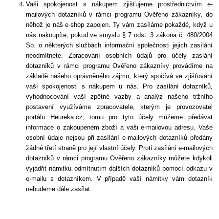
Vaši spokojenost s nákupem zjišťujeme prostřednictvím e-
mailových dotazníků v rámci programu Ověřeno zákazníky, do
něhož je náš e-shop zapojen. Ty vám zasíláme pokaždé, když u
nás nakoupíte, pokud ve smyslu § 7 odst. 3 zákona č. 480/2004
Sb. o některých službách informační společnosti jejich zasílání
neodmítnete. Zpracování osobních údajů pro účely zaslání
dotazníků v rámci programu Ověřeno zákazníky provádíme na
základě našeho oprávněného zájmu, který spočívá ve zjišťování
vaší spokojenosti s nákupem u nás. Pro zasílání dotazníků,
vyhodnocování vaší zpětné vazby a analýz našeho tržního
postavení využíváme zpracovatele, kterým je provozovatel
portálu Heureka.cz; tomu pro tyto účely můžeme předávat
informace o zakoupeném zboží a vaši e-mailovou adresu. Vaše
osobní údaje nejsou při zasílání e-mailových dotazníků předány
žádné třetí straně pro její vlastní účely. Proti zasílání e-mailových
dotazníků v rámci programu Ověřeno zákazníky můžete kdykoli
vyjádřit námitku odmítnutím dalších dotazníků pomocí odkazu v
e-mailu s dotazníkem. V případě vaší námitky vám dotazník
nebudeme dále zasílat.