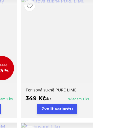
99 Kč
35 %
Tenisová sukně PURE LIME
349 Kč
dem 1 ks
/
ks
skladem 1 ks
Zvolit variantu