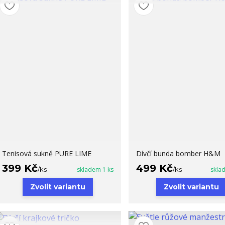
Tenisová sukně PURE LIME
Dívčí bunda bomber H&M
399 Kč
499 Kč
/
ks
skladem 1 ks
/
ks
skla
Zvolit variantu
Zvolit variantu