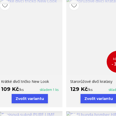
1
- 
Krátké dívčí tričko New Look
Starorůžové dívčí kraťasy
109 Kč
129 Kč
/
ks
skladem 1 ks
/
ks
skla
Zvolit variantu
Zvolit variantu