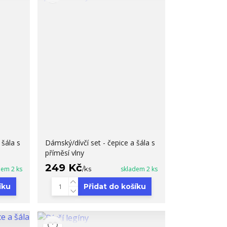
 šála s
Dámský/dívčí set - čepice a šála s
příměsí vlny
249 Kč
dem 2 ks
/
ks
skladem 2 ks
íku
Přidat do košíku