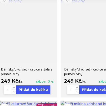
Dámský/dívčí set - čepice a šála s
Dámský/dívčí set - čepice a
příměsí vlny
příměsí vlny
249 Kč
249 Kč
/
ks
skladem 5 ks
/
ks
skla
Přidat do košíku
Přidat do koš
TOP produkt