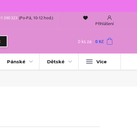
31 390 323
(Po-Pá, 10-12 hod.)
Přihlášení
0
ks
za
0 Kč
t
Pánské
Dětské
Více