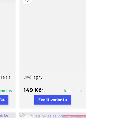
 šála s
Dívčí legíny
149 Kč
dem 1 ks
/
ks
skladem 1 ks
íku
Zvolit variantu
TOP produkt