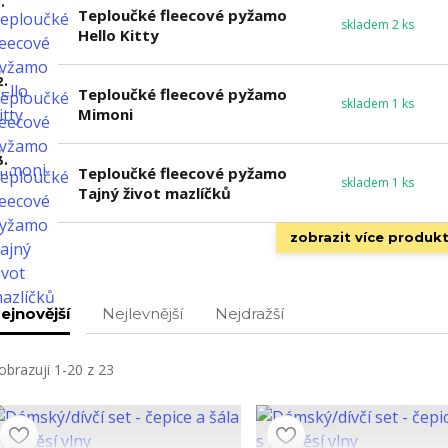
.
Teploučké fleecové pyžamo
skladem 2 ks
Hello Kitty
2.
Teploučké fleecové pyžamo
skladem 1 ks
Mimoni
3.
Teploučké fleecové pyžamo
skladem 1 ks
Tajný život mazlíčků
zobrazit více produk
ejnovější
Nejlevnější
Nejdražší
obrazuji 1-20 z 23