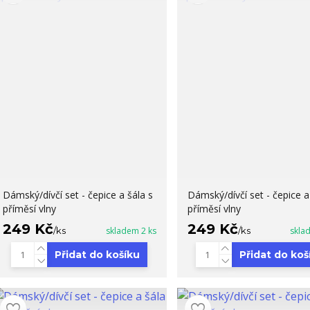
Dámský/dívčí set - čepice a šála s
Dámský/dívčí set - čepice a
příměsí vlny
příměsí vlny
249 Kč
249 Kč
/
ks
skladem 2 ks
/
ks
skla
Přidat do košíku
Přidat do koš