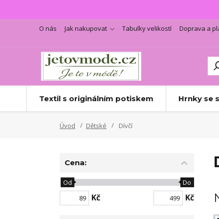
O nás
Jak nakupovat
Tabulky velikostí
Doprava a pl
Textil s originálním potiskem
Hrnky se 
Úvod
Dětské
Dívčí
Cena:
Od
Do
Kč
Kč