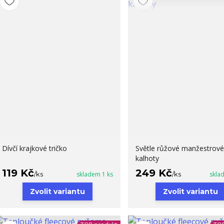
Dívčí krajkové tričko
Světle růžové manžestrové
kalhoty
119 Kč
249 Kč
/
ks
skladem 1 ks
/
ks
skla
Zvolit variantu
Zvolit variantu