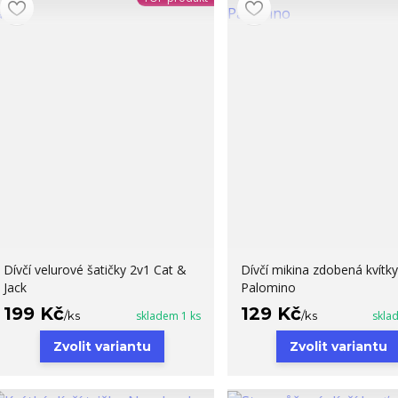
Dívčí velurové šatičky 2v1 Cat &
Dívčí mikina zdobená kvítky
Jack
Palomino
199 Kč
129 Kč
/
ks
skladem 1 ks
/
ks
skla
Zvolit variantu
Zvolit variantu