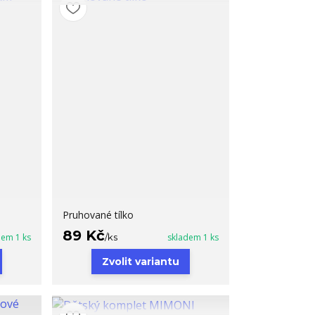
Pruhované tílko
89 Kč
dem 1 ks
/
ks
skladem 1 ks
Zvolit variantu