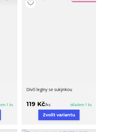
Dívčí legíny se sukýnkou
119 Kč
dem 1 ks
/
ks
skladem 1 ks
Zvolit variantu