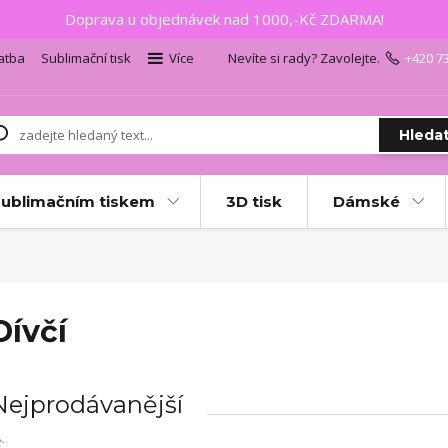
Doprava u objednávek nad 1000,-Kč ZDARMA!
atba
Sublimační tisk
Více
Nevíte si rady? Zavolejte.
+420 7
Hleda
sublimačním tiskem
3D tisk
Dámské
Dívčí
Nejprodávanější