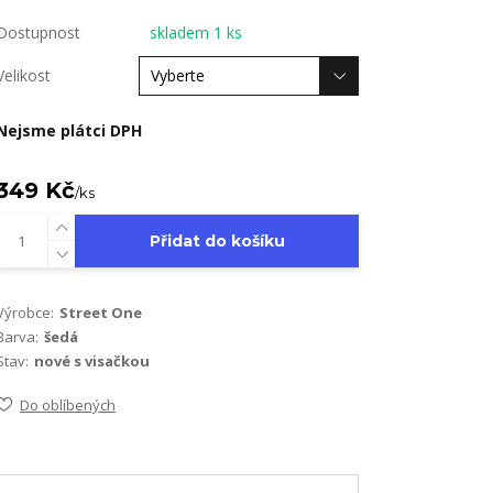
Dostupnost
skladem 1 ks
Velikost
Nejsme plátci DPH
349 Kč
/
ks
Přidat do košíku
Výrobce:
Street One
Barva:
šedá
Stav:
nové s visačkou
Do oblíbených