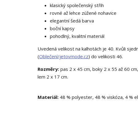
klasický společenský střih
rovné až lehce zúžené nohavice
elegantní šedá barva
boční kapsy
pohodlný, kvalitní materiál
Uvedená velikost na kalhotách je 40. Kvůli sjed
(
Oblečení/jetovmode.cz
) do velikosti 46.
Rozměry:
pas 2 x 45 cm, boky 2 x 55 až 60 cm,
lem 2 x 17 cm.
Materiál:
48 % polyester, 48 % viskóza, 4 % el