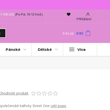
31 390 323
(Po-Pá, 10-12 hod.)
Přihlášení
0
ks
za
0 Kč
t
Pánské
Dětské
Více
Ohodnotit produkt
Společenské kalhoty Street One
celý popis