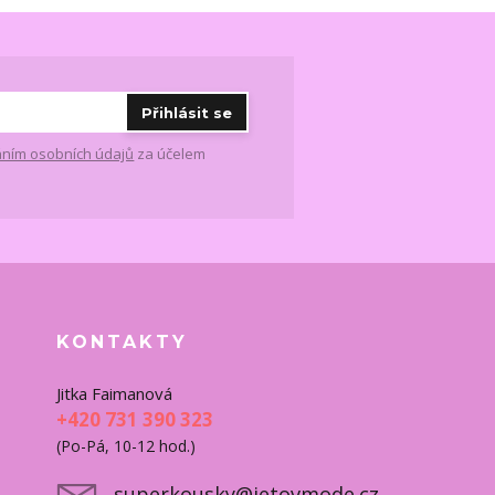
Přihlásit se
ním osobních údajů
za účelem
KONTAKTY
Jitka Faimanová
+420 731 390 323
(Po-Pá, 10-12 hod.)
superkousky@jetovmode.cz