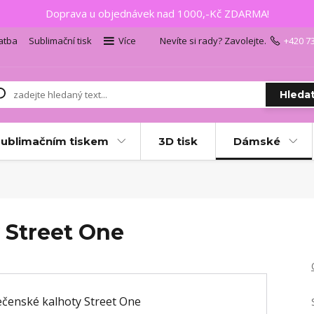
Doprava u objednávek nad 1000,-Kč ZDARMA!
atba
Sublimační tisk
Více
Nevíte si rady? Zavolejte.
+420 7
Hleda
sublimačním tiskem
3D tisk
Dámské
 Street One