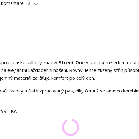
Komentáře
0
společenské kalhoty značky
Street One
v klasickém šedém odstí
i na elegantní každodenní nošení. Rovný, lehce zúžený střih působí
íjemný materiál zajišťuje komfort po celý den.
 boční kapsy a čistě zpracovaný pas, díky čemuž se snadno kombinu
799,- Kč.