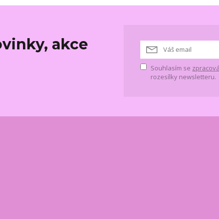
vinky, akce
Souhlasím se
zpracová
rozesílky newsletteru.