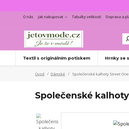
O nás
Jak nakupovat
Tabulky velikostí
Doprava a pl
Textil s originálním potiskem
Hrnky se 
Úvod
Dámské
Společenské kalhoty Street One
Společenské kalhoty