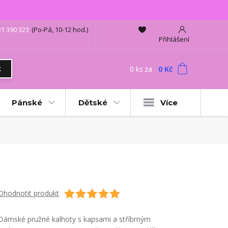
31 390 323
(Po-Pá, 10-12 hod.)
Přihlášení
0
ks
za
0 Kč
t
Pánské
Dětské
Více
Ohodnotit produkt
Dámské pružné kalhoty s kapsami a stříbrným