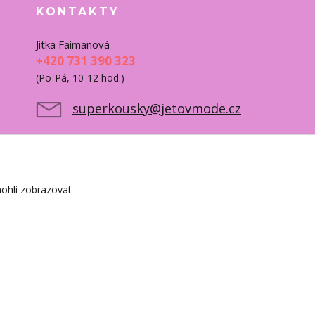
KONTAKTY
Jitka Faimanová
+420 731 390 323
(Po-Pá, 10-12 hod.)
superkousky@jetovmode.cz
ohli zobrazovat