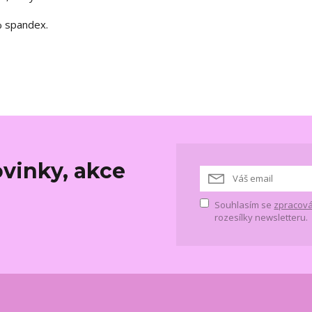
% spandex.
vinky, akce
Souhlasím se
zpracová
rozesílky newsletteru.