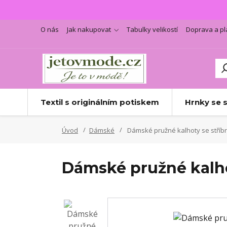
O nás
Jak nakupovat
Tabulky velikostí
Doprava a pl
Textil s originálním potiskem
Hrnky se 
Úvod
Dámské
Dámské pružné kalhoty se stří
Dámské pružné kalh