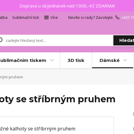
Doprava u objednávek nad 1000,-Kč ZDARMA!
atba
Sublimační tisk
Více
Nevíte si rady? Zavolejte.
+420 7
Hleda
sublimačním tiskem
3D tisk
Dámské
brným pruhem
oty se stříbrným pruhem