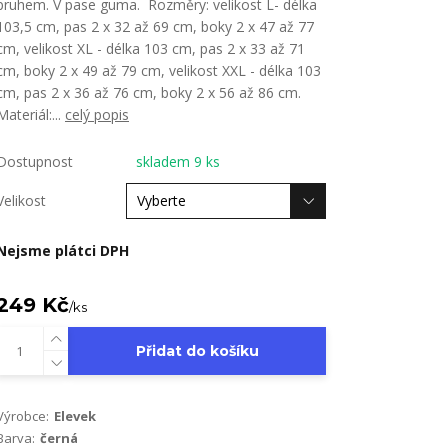
pruhem. V pase guma. Rozměry: velikost L- délka
103,5 cm, pas 2 x 32 až 69 cm, boky 2 x 47 až 77
cm, velikost XL - délka 103 cm, pas 2 x 33 až 71
cm, boky 2 x 49 až 79 cm, velikost XXL - délka 103
cm, pas 2 x 36 až 76 cm, boky 2 x 56 až 86 cm.
Materiál:...
celý popis
Dostupnost
skladem 9 ks
Velikost
Nejsme plátci DPH
249 Kč
/
ks
Přidat do košíku
Výrobce:
Elevek
Barva:
černá