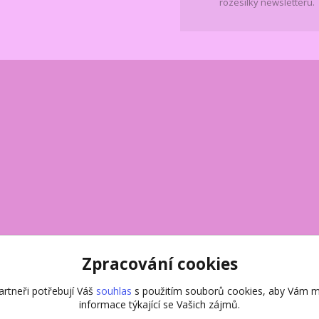
rozesílky newsletteru.
Zpracování cookies
rtneři potřebují Váš
souhlas
s použitím souborů cookies, aby Vám m
informace týkající se Vašich zájmů.