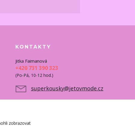
KONTAKTY
Jitka Faimanová
+420 731 390 323
(Po-Pá, 10-12 hod.)
superkousky@jetovmode.cz
ohli zobrazovat