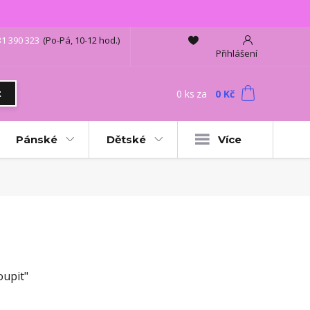
31 390 323
(Po-Pá, 10-12 hod.)
Přihlášení
0
ks
za
0 Kč
t
Pánské
Dětské
Více
oupit"