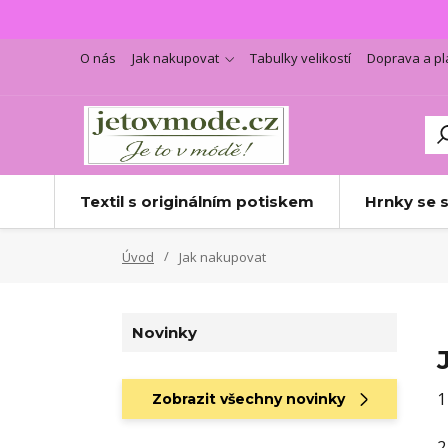
O nás
Jak nakupovat
Tabulky velikostí
Doprava a pl
Textil s originálním potiskem
Hrnky se 
Úvod
Jak nakupovat
Novinky
1
Zobrazit všechny novinky
2