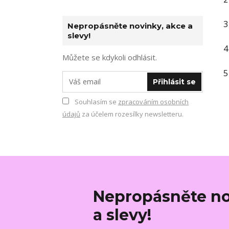
3
Nepropásněte novinky, akce a
slevy!
4
Můžete se kdykoli odhlásit.
5
Přihlásit se
Souhlasím se
zpracováním osobních
údajů
za účelem rozesílky newsletteru.
Nepropásněte no
a slevy!