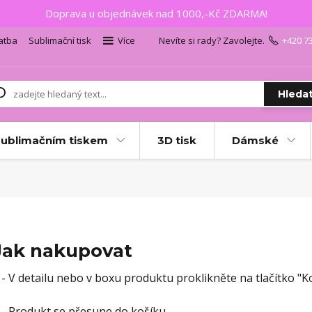
Doprava u objednávek nad 1000,-Kč ZDARMA!
atba
Sublimační tisk
Více
Nevíte si rady? Zavolejte.
+420 7
Hleda
sublimačním tiskem
3D tisk
Dámské
Jak nakupovat
 - V detailu nebo v boxu produktu proklikněte na tlačítko "K
 - Produkt se přesune do košíku.