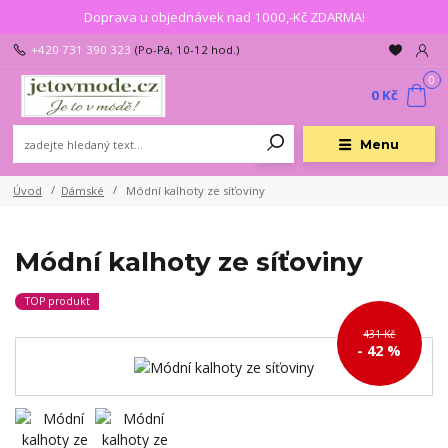
Doprava u objednávek nad 1000,-Kč ZDARMA!
+420 731 390 323
(Po-Pá, 10-12 hod.)
0
0 Kč
Menu
Úvod
Dámské
Módní kalhoty ze síťoviny
Módní kalhoty ze síťoviny
TOP produkt
431 Kč
- 42 %