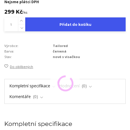
Nejsme plátci DPH
299 Kč
/
ks
Přidat do košíku
Výrobce:
Tailored
Barva:
červená
Stav:
nové s visačkou
Do oblíbených
Kompletní specifikace
Hodnocení
0
Komentáře
0
Kompletní specifikace