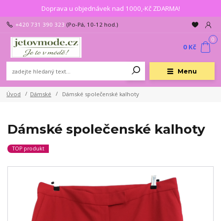
Doprava u objednávek nad 1000,-Kč ZDARMA!
+420 731 390 323
(Po-Pá, 10-12 hod.)
0
0 Kč
Menu
Úvod
Dámské
Dámské společenské kalhoty
Dámské společenské kalhoty
TOP produkt