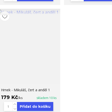
Hrnek - Mikuláš, čert a anděl 1
179 Kč
/
ks
skladem 10 ks
Přidat do košíku