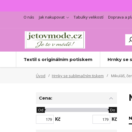
O nás
Jak nakupovat
Tabulky velikostí
Doprava a pl
Textil s originálním potiskem
Hrnky se 
Úvod
Hrnky se sublimačním tiskem
Mikuláš, čer
Cena:
Od
Do
N
Kč
Kč