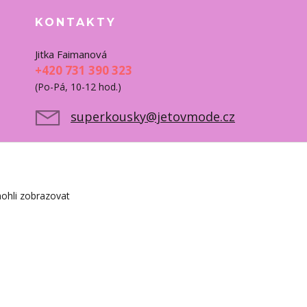
KONTAKTY
Jitka Faimanová
+420 731 390 323
(Po-Pá, 10-12 hod.)
superkousky@jetovmode.cz
ohli zobrazovat