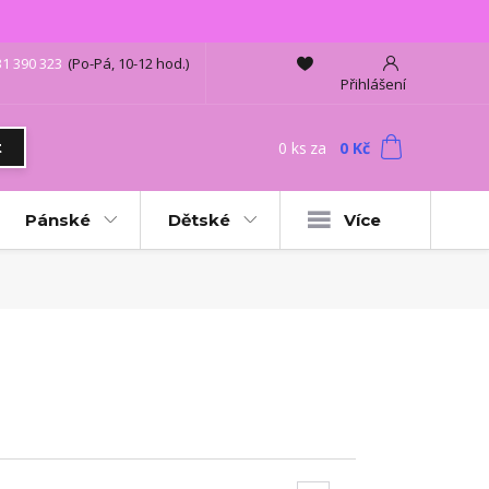
31 390 323
(Po-Pá, 10-12 hod.)
Přihlášení
0
ks
za
0 Kč
t
Pánské
Dětské
Více