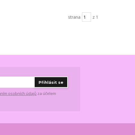
strana
z 1
Přihlásit se
ním osobních údajů
za účelem