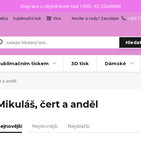
Doprava u objednávek nad 1000,-Kč ZDARMA!
atba
Sublimační tisk
Více
Nevíte si rady? Zavolejte.
+420 7
Hleda
sublimačním tiskem
3D tisk
Dámské
t a anděl
Mikuláš, čert a anděl
ejnovější
Nejlevnější
Nejdražší