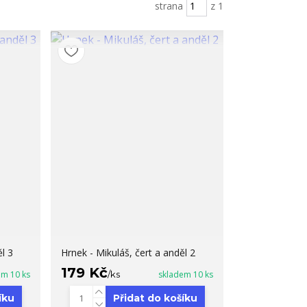
strana
z 1
l 3
Hrnek - Mikuláš, čert a anděl 2
179 Kč
em 10 ks
/
ks
skladem 10 ks
íku
Přidat do košíku