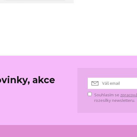
vinky, akce
Souhlasím se
zpracová
rozesílky newsletteru.