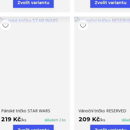
Zvolit variantu
Zvolit variantu
Pánské tričko STAR WARS
Vánoční tričko RESERVED
219 Kč
209 Kč
/
ks
skladem 2 ks
/
ks
skla
Zvolit variantu
Zvolit variantu