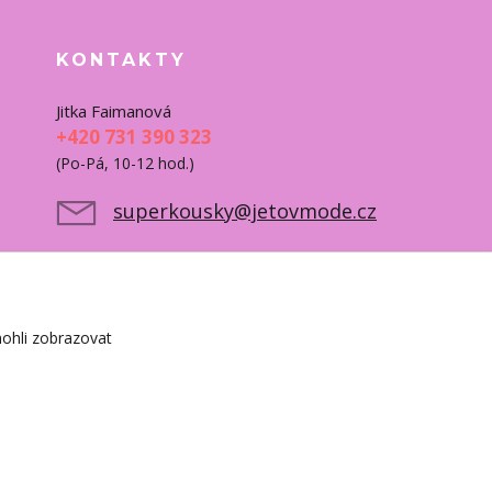
KONTAKTY
Jitka Faimanová
+420 731 390 323
(Po-Pá, 10-12 hod.)
superkousky@jetovmode.cz
ohli zobrazovat