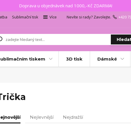
Doprava u objednávek nad 1000,-Kč ZDARMA!
atba
Sublimační tisk
Více
Nevíte si rady? Zavolejte.
+420 7
Hleda
sublimačním tiskem
3D tisk
Dámské
Trička
ejnovější
Nejlevnější
Nejdražší