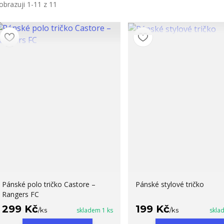
obrazuji 1-11 z 11
Pánské polo tričko Castore –
Pánské stylové tričko
Rangers FC
299 Kč
199 Kč
/
ks
skladem 1 ks
/
ks
skla