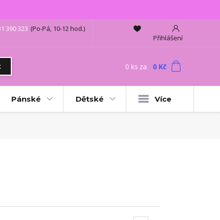
31 390 323
(Po-Pá, 10-12 hod.)
Přihlášení
0
ks
za
0 Kč
t
Pánské
Dětské
Více