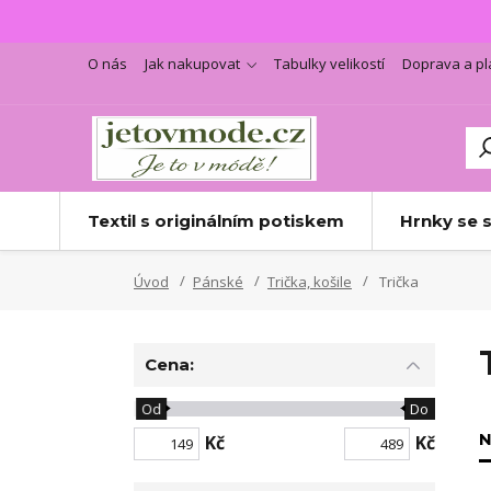
O nás
Jak nakupovat
Tabulky velikostí
Doprava a pl
Textil s originálním potiskem
Hrnky se 
Úvod
Pánské
Trička, košile
Trička
Cena:
Od
Do
N
Kč
Kč