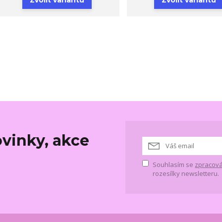
vinky, akce
Souhlasím se
zpracová
rozesílky newsletteru.