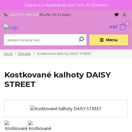
Doprava u objednávek nad 1000,-Kč ZDARMA!
+420 731 390 323
(Po-Pá, 10-12 hod.)
0
0 Kč
Menu
Úvod
Dámské
Kostkované kalhoty DAISY STREET
Kostkované kalhoty DAISY
STREET