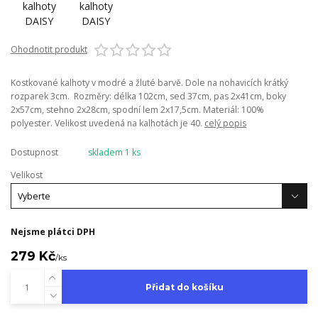
Ohodnotit produkt
Kostkované kalhoty v modré a žluté barvě. Dole na nohavicích krátký
rozparek 3cm. Rozměry: délka 102cm, sed 37cm, pas 2x41cm, boky
2x57cm, stehno 2x28cm, spodní lem 2x17,5cm. Materiál: 100%
polyester. Velikost uvedená na kalhotách je 40.
celý popis
Dostupnost
skladem 1 ks
Velikost
Nejsme plátci DPH
279 Kč
/
ks
Přidat do košíku