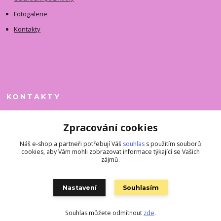
Fotogalerie
Kontakty
KONTAKTY
Jitka Faimanová
Zpracování cookies
+420 731 390 323
(Po-Pá, 10-12 hod.)
Náš e-shop a partneři potřebují Váš
souhlas
s použitím souborů
cookies, aby Vám mohli zobrazovat informace týkající se Vašich
superkousky@jetovmode.cz
zájmů.
Nastavení
Souhlasím
Souhlas můžete odmítnout
zde
.
Vytvořeno na
Eshop-rychle.cz