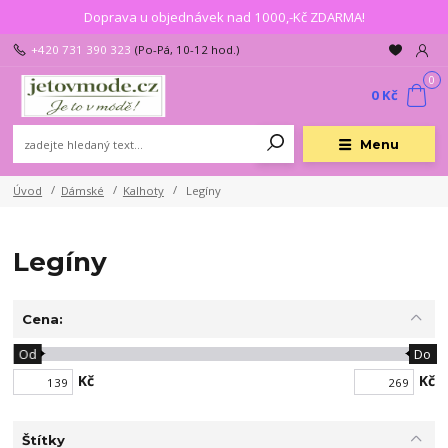
Doprava u objednávek nad 1000,-Kč ZDARMA!
+420 731 390 323
(Po-Pá, 10-12 hod.)
0
0 Kč
Menu
Úvod
Dámské
Kalhoty
Legíny
Legíny
Cena:
Od
Do
Kč
Kč
Štítky