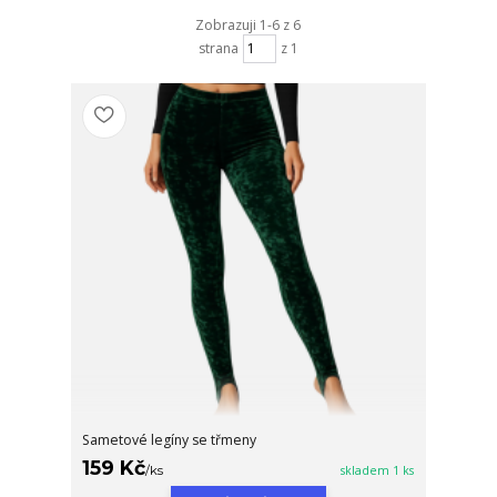
Zobrazuji 1-6 z 6
strana
z 1
Sametové legíny se třmeny
159 Kč
/
ks
skladem 1 ks