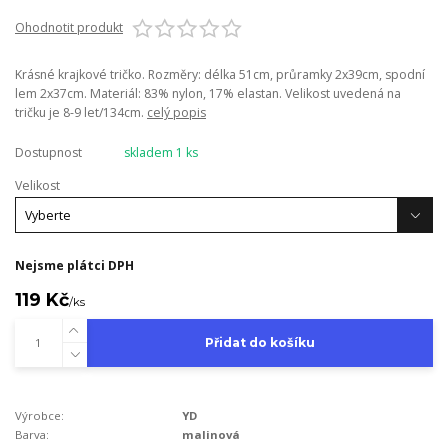
Ohodnotit produkt
Krásné krajkové tričko. Rozměry: délka 51cm, průramky 2x39cm, spodní
lem 2x37cm. Materiál: 83% nylon, 17% elastan. Velikost uvedená na
tričku je 8-9 let/134cm.
celý popis
Dostupnost
skladem 1 ks
Velikost
Nejsme plátci DPH
119 Kč
/
ks
Přidat do košíku
Výrobce:
YD
Barva:
malinová