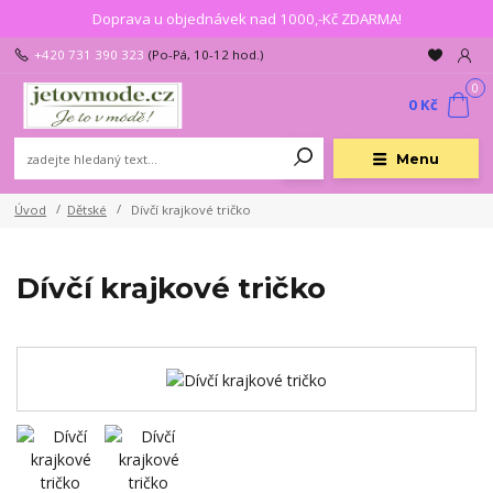
Doprava u objednávek nad 1000,-Kč ZDARMA!
+420 731 390 323
(Po-Pá, 10-12 hod.)
0
0 Kč
Menu
Úvod
Dětské
Dívčí krajkové tričko
Dívčí krajkové tričko