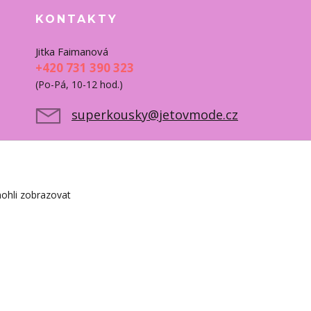
KONTAKTY
Jitka Faimanová
+420 731 390 323
(Po-Pá, 10-12 hod.)
superkousky@jetovmode.cz
ohli zobrazovat