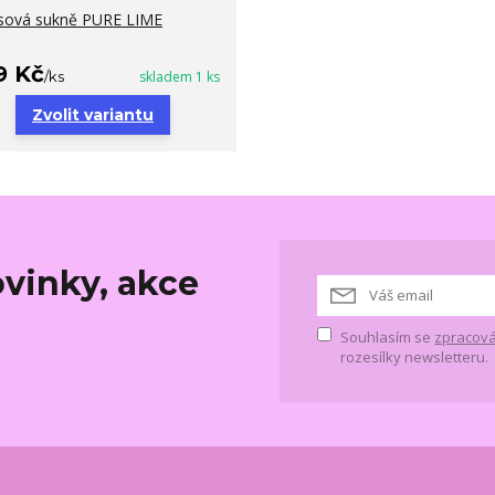
sová sukně PURE LIME
9 Kč
/
ks
skladem 1 ks
Zvolit variantu
vinky, akce
Souhlasím se
zpracová
rozesílky newsletteru.