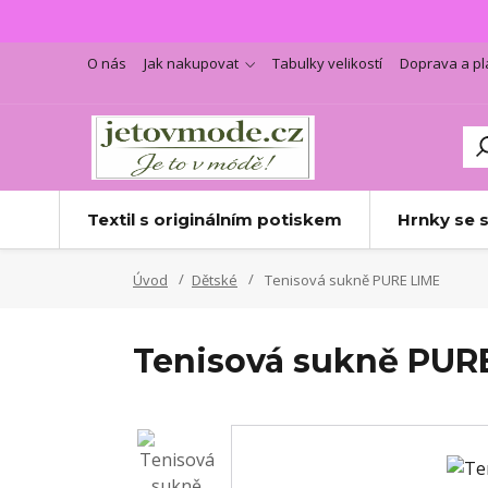
O nás
Jak nakupovat
Tabulky velikostí
Doprava a pl
Textil s originálním potiskem
Hrnky se 
Úvod
Dětské
Tenisová sukně PURE LIME
Tenisová sukně PUR