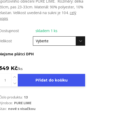
sportovního oblečení PURE LIME. Rozměry: délka
20cm, pas 23-33cm. Materiál: 90% polyester, 10%
elastan. Velikost uvedená na sukni je 104.
celý
popis
Dostupnost
skladem 1 ks
Velikost
Nejsme plátci DPH
349 Kč
/
ks
Přidat do košíku
Číslo produktu:
13
Výrobce:
PURE LIME
Stav:
nové s visačkou