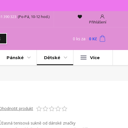
31 390 323
(Po-Pá, 10-12 hod.)
Přihlášení
0
ks
za
0 Kč
t
Pánské
Dětské
Více
Ohodnotit produkt
Úžasná tenisová sukně od dánské značky