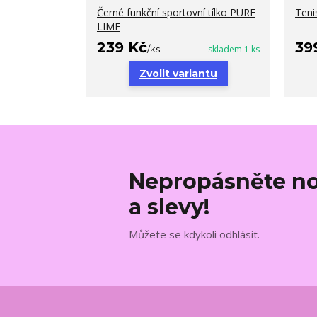
Černé funkční sportovní tílko PURE
Teni
LIME
239 Kč
39
/
ks
skladem 1 ks
Zvolit variantu
Nepropásněte no
a slevy!
Můžete se kdykoli odhlásit.