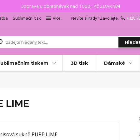
Doprava u objednávek nad 1000,-Kč ZDARMA!
atba
Sublimační tisk
Více
Nevíte si rady? Zavolejte.
+420 7
Hleda
sublimačním tiskem
3D tisk
Dámské
E LIME