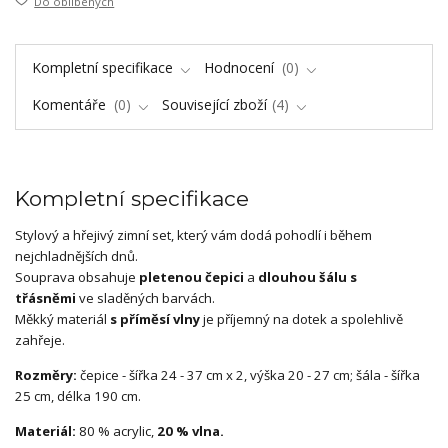
Do oblíbených
Kompletní specifikace
Hodnocení
0
Komentáře
0
Související zboží
4
Kompletní specifikace
Stylový a hřejivý zimní set, který vám dodá pohodlí i během
nejchladnějších dnů.
Souprava obsahuje
pletenou čepici
a
dlouhou šálu s
třásněmi
ve sladěných barvách.
Měkký materiál
s příměsí vlny
je příjemný na dotek a spolehlivě
zahřeje.
Rozměry:
čepice - šířka 24 - 37 cm x 2, výška 20 - 27 cm; šála - šířka
25 cm, délka 190 cm.
Materiál:
80 % acrylic,
20 % vlna.