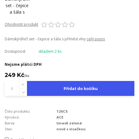
Ohodnotit produkt
Dámský/dívčí set - čepice a šála s příměsí vlny
celý popis
Dostupnost
skladem 2 ks
Nejsme plátci DPH
249 Kč
/
ks
Přidat do košíku
Číslo produktu:
126CS
Výrobce:
ACE
Barva:
tmavě zelená
Stav:
nové s visačkou