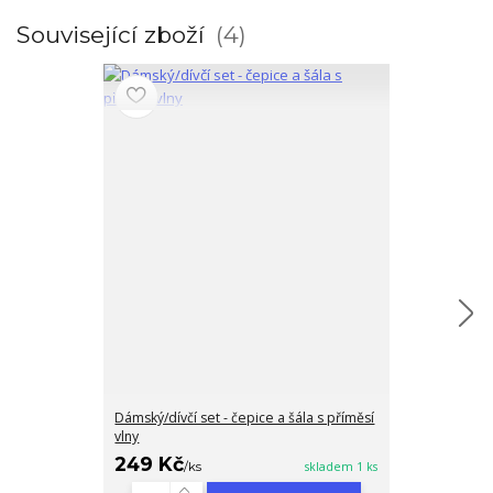
Související zboží
4
Dámský/dívčí set - čepice a šála s příměsí
Dámský/dívčí s
vlny
vlny
249 Kč
249 Kč
/
ks
skladem 1 ks
/
ks