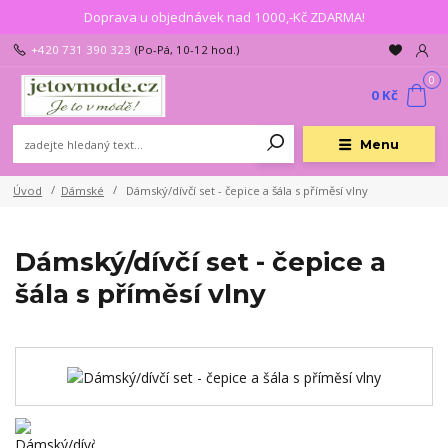
Doprava u objednávek nad 1000,-Kč ZDARMA!
+420 731 390 323
(Po-Pá, 10-12 hod.)
0
0 Kč
Menu
Úvod
Dámské
Dámský/dívčí set - čepice a šála s příměsí vlny
Dámský/dívčí set - čepice a
šála s příměsí vlny