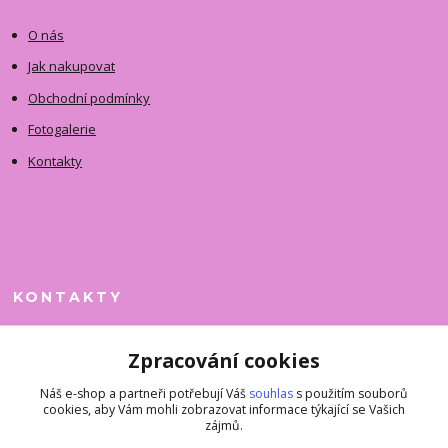
O nás
Jak nakupovat
Obchodní podmínky
Fotogalerie
Kontakty
KONTAKTY
Jitka Faimanová
Zpracování cookies
+420 731 390 323
(Po-Pá, 10-12 hod.)
Náš e-shop a partneři potřebují Váš
souhlas
s použitím souborů
cookies, aby Vám mohli zobrazovat informace týkající se Vašich
superkousky@jetovmode.cz
zájmů.