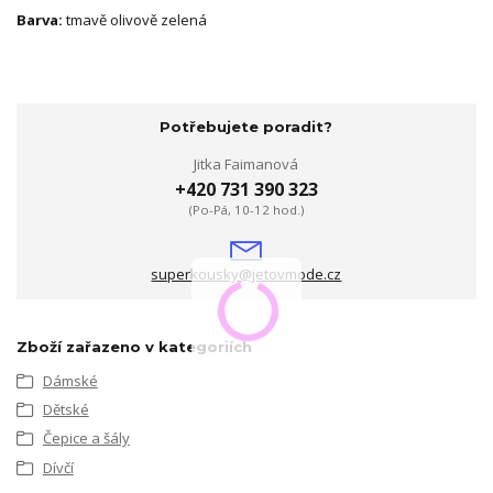
Barva:
tmavě olivově zelená
Potřebujete poradit?
Jitka Faimanová
+420 731 390 323
(Po-Pá, 10-12 hod.)
superkousky@jetovmode.cz
Zboží zařazeno v kategoriích
Dámské
Dětské
Čepice a šály
Dívčí