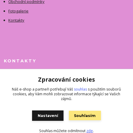
Obchodní podmínky
Fotogalerie
Kontakty
KONTAKTY
Jitka Faimanová
Zpracování cookies
+420 731 390 323
(Po-Pá, 10-12 hod.)
Náš e-shop a partneři potřebují Váš
souhlas
s použitím souborů
cookies, aby Vám mohli zobrazovat informace týkající se Vašich
superkousky@jetovmode.cz
zájmů.
Nastavení
Souhlasím
Souhlas můžete odmítnout
zde
.
Vytvořeno na
Eshop-rychle.cz