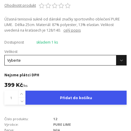
Ohodnotit produkt
Úžasná tenisová sukně od dánské značky sportovního oblečení PURE
LIME. Délka 25cm. Materiál: 87% polyester, 13% elastan. Velikost
uvedená na kraťasech je 128/140.
celý popis
Dostupnost
skladem 1 ks
Velikost
Nejsme plátci DPH
399 Kč
/
ks
Přidat do košíku
Číslo produktu:
12
Výrobce:
PURE LIME
Barva:
bílá