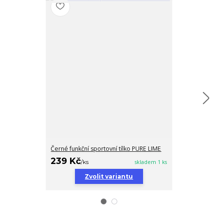
Černé funkční sportovní tílko PURE LIME
Tenisová sukn
239 Kč
349 Kč
/
ks
skladem 1 ks
/
ks
Zvolit variantu
Zv