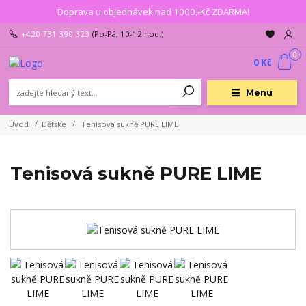
Doprava u objednávek nad 1000,-Kč ZDARMA!
+420 731 390 323
(Po-Pá, 10-12 hod.)
0
0 Kč
Menu
Úvod
Dětské
Tenisová sukně PURE LIME
Tenisová sukně PURE LIME