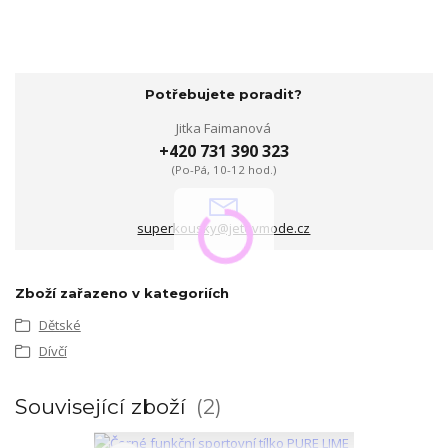
Potřebujete poradit?
Jitka Faimanová
+420 731 390 323
(Po-Pá, 10-12 hod.)
superkousky@jetovmode.cz
Zboží zařazeno v kategoriích
Dětské
Dívčí
Související zboží
2