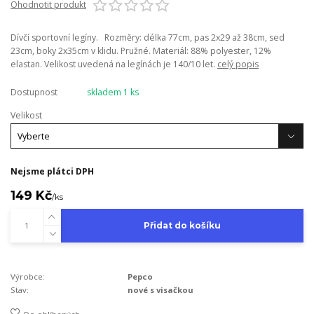
Ohodnotit produkt
Dívčí sportovní legíny. Rozměry: délka 77cm, pas 2x29 až 38cm, sed
23cm, boky 2x35cm v klidu. Pružné. Materiál: 88% polyester, 12%
elastan. Velikost uvedená na legínách je 140/10 let.
celý popis
Dostupnost
skladem 1 ks
Velikost
Nejsme plátci DPH
149 Kč
/
ks
Přidat do košíku
Výrobce:
Pepco
Stav:
nové s visačkou