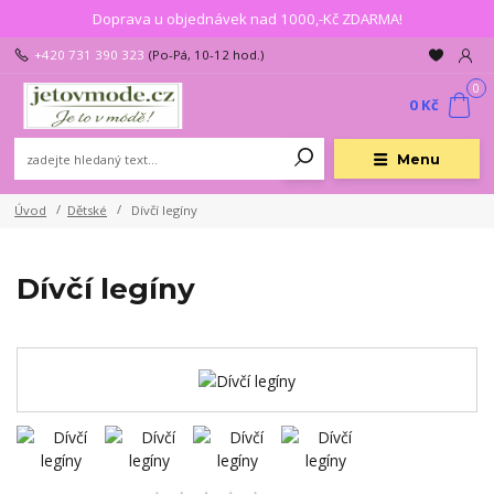
Doprava u objednávek nad 1000,-Kč ZDARMA!
+420 731 390 323
(Po-Pá, 10-12 hod.)
0
0 Kč
Menu
Úvod
Dětské
Dívčí legíny
Dívčí legíny