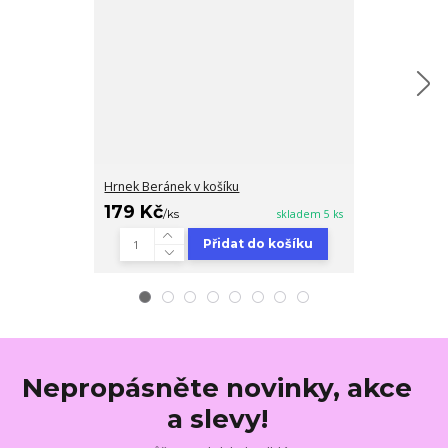
Hrnek Beránek v košíku
Hrnek Kachňá
179 Kč
179 Kč
/
ks
skladem 5 ks
/
ks
Přidat do košíku
Nepropásněte novinky, akce
a slevy!