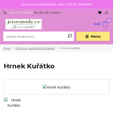
Doprava u objednávek nad 1000,-Kč ZDARMA!
+420 731 390 323
(Po-Pá, 10-12 hod.)
0
0 Kč
Menu
Úvod
Hrnky se sublimačním tiskem
Hrnek Kuřátko
Hrnek Kuřátko