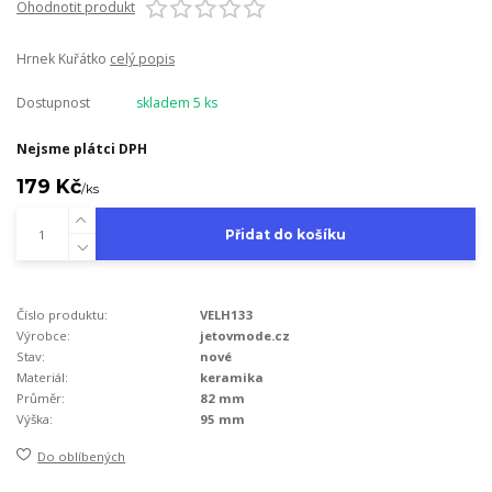
Ohodnotit produkt
Hrnek Kuřátko
celý popis
Dostupnost
skladem 5 ks
Nejsme plátci DPH
179 Kč
/
ks
Přidat do košíku
Číslo produktu:
VELH133
Výrobce:
jetovmode.cz
Stav:
nové
Materiál:
keramika
Průměr:
82 mm
Výška:
95 mm
Do oblíbených