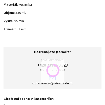
Materiál:
keramika.
Objem:
330 ml.
Výška:
95 mm.
Průměr:
82 mm.
Potřebujete poradit?
Jitka Faimanová
+420 731 390 323
(Po-Pá, 10-12 hod.)
superkousky@jetovmode.cz
Zboží zařazeno v kategoriích