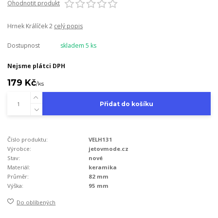
Ohodnotit produkt
Hrnek Králíček 2
celý popis
Dostupnost
skladem 5 ks
Nejsme plátci DPH
179 Kč
/
ks
Přidat do košíku
Číslo produktu:
VELH131
Výrobce:
jetovmode.cz
Stav:
nové
Materiál:
keramika
Průměr:
82 mm
Výška:
95 mm
Do oblíbených