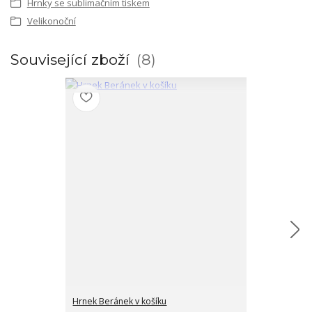
Hrnky se sublimačním tiskem
Velikonoční
Související zboží
8
Hrnek Beránek v košíku
Hrnek Kachňá