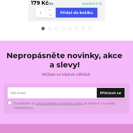
179 Kč
179 Kč
/
ks
skladem 5 ks
/
ks
Přidat do košíku
Nepropásněte novinky, akce
a slevy!
Můžete se kdykoli odhlásit.
Přihlásit se
Souhlasím se
zpracováním osobních údajů
za účelem rozesílky
newsletteru.