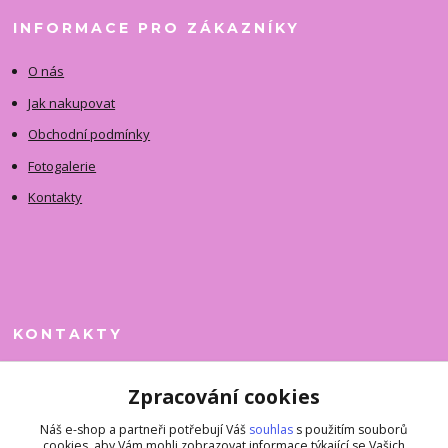
INFORMACE PRO ZÁKAZNÍKY
O nás
Jak nakupovat
Obchodní podmínky
Fotogalerie
Kontakty
KONTAKTY
Jitka Faimanová
Zpracování cookies
+420 731 390 323
(Po-Pá, 10-12 hod.)
Náš e-shop a partneři potřebují Váš
souhlas
s použitím souborů
cookies, aby Vám mohli zobrazovat informace týkající se Vašich