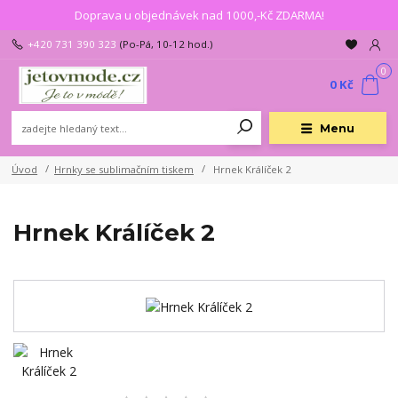
Doprava u objednávek nad 1000,-Kč ZDARMA!
+420 731 390 323
(Po-Pá, 10-12 hod.)
0
0 Kč
Menu
Úvod
Hrnky se sublimačním tiskem
Hrnek Králíček 2
Hrnek Králíček 2