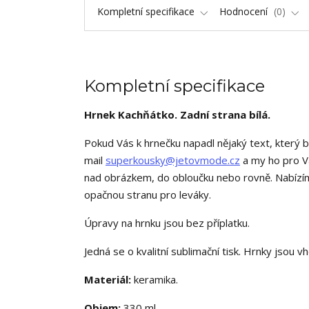
Kompletní specifikace
Hodnocení
0
Kompletní specifikace
Hrnek Kachňátko.
Zadní strana bílá.
Pokud Vás k hrnečku napadl nějaký text, který 
mail
superkousky@jetovmode.cz
a my ho pro V
nad obrázkem, do obloučku nebo rovně. Nabízím
opačnou stranu pro leváky.
Úpravy na hrnku jsou bez příplatku.
Jedná se o kvalitní sublimační tisk. Hrnky jsou
Materiál:
keramika.
Objem:
330 ml.