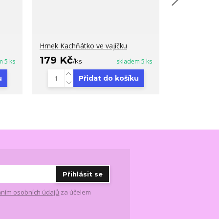
Hrnek Kachňátko ve vajíčku
Hrnek Kachň
179 Kč
179 Kč
m 5 ks
/
ks
skladem 5 ks
/
ks
u
Přidat do košíku
Přihlásit se
ním osobních údajů
za účelem