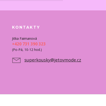
KONTAKTY
Jitka Faimanová
+420 731 390 323
(Po-Pá, 10-12 hod.)
superkousky@jetovmode.cz