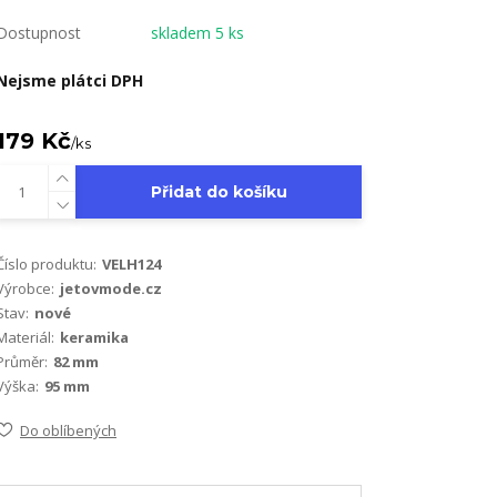
Dostupnost
skladem 5 ks
Nejsme plátci DPH
179 Kč
/
ks
Přidat do košíku
Číslo produktu:
VELH124
Výrobce:
jetovmode.cz
Stav:
nové
Materiál:
keramika
Průměr:
82 mm
Výška:
95 mm
Do oblíbených