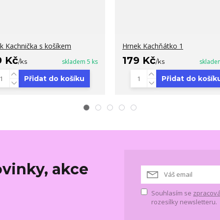
k Kachnička s košíkem
Hrnek Kachňátko 1
9 Kč
179 Kč
/
ks
skladem 5 ks
/
ks
sklade
Přidat do košíku
Přidat do košík
vinky, akce
Souhlasím se
zpracová
rozesílky newsletteru.