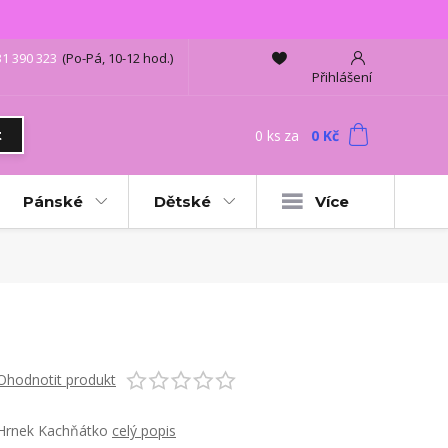
31 390 323
(Po-Pá, 10-12 hod.)
Přihlášení
0
ks
za
0 Kč
t
Pánské
Dětské
Více
Ohodnotit produkt
Hrnek Kachňátko
celý popis