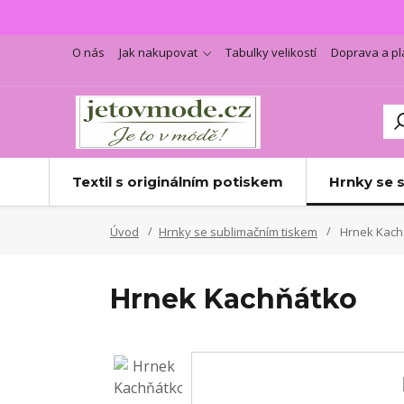
O nás
Jak nakupovat
Tabulky velikostí
Doprava a pl
Textil s originálním potiskem
Hrnky se 
Úvod
Hrnky se sublimačním tiskem
Hrnek Kach
Hrnek Kachňátko