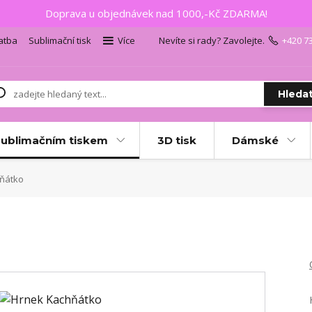
Doprava u objednávek nad 1000,-Kč ZDARMA!
atba
Sublimační tisk
Více
Nevíte si rady? Zavolejte.
+420 7
Hleda
sublimačním tiskem
3D tisk
Dámské
ňátko