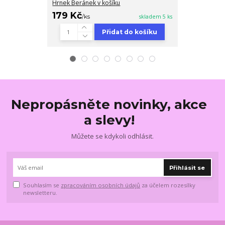
Hrnek Beránek v košíku
Hrnek Kachňá
179 Kč
179 Kč
/
ks
skladem 5 ks
/
ks
Přidat do košíku
Nepropásněte novinky, akce
a slevy!
Můžete se kdykoli odhlásit.
Přihlásit se
Souhlasím se
zpracováním osobních údajů
za účelem rozesílky
newsletteru.