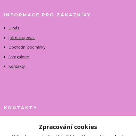
INFORMACE PRO ZÁKAZNÍKY
O nás
Jak nakupovat
Obchodní podmínky
Fotogalerie
Kontakty
KONTAKTY
Jitka Faimanová
Zpracování cookies
+420 731 390 323
(Po-Pá, 10-12 hod.)