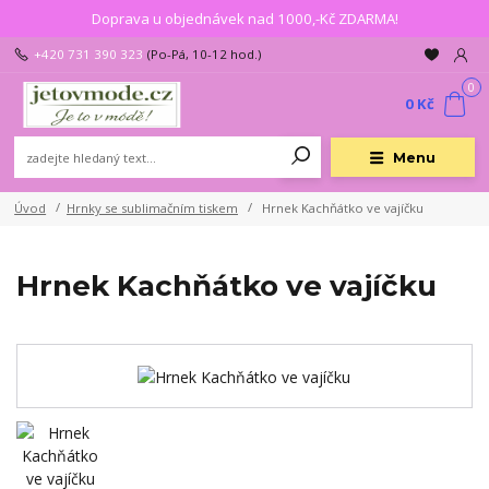
Doprava u objednávek nad 1000,-Kč ZDARMA!
+420 731 390 323
(Po-Pá, 10-12 hod.)
0
0 Kč
Menu
Úvod
Hrnky se sublimačním tiskem
Hrnek Kachňátko ve vajíčku
Hrnek Kachňátko ve vajíčku