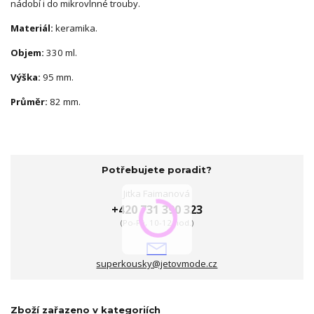
nádobí i do mikrovlnné trouby.
Materiál:
keramika.
Objem:
330 ml.
Výška:
95 mm.
Průměr:
82 mm.
Potřebujete poradit?
Jitka Faimanová
+420 731 390 323
(Po-Pá, 10-12 hod.)
superkousky@jetovmode.cz
Zboží zařazeno v kategoriích