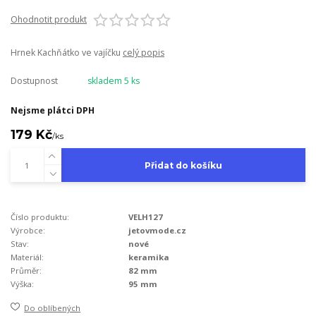
Ohodnotit produkt
Hrnek Kachňátko ve vajíčku
celý popis
Dostupnost
skladem 5 ks
Nejsme plátci DPH
179 Kč
/
ks
Přidat do košíku
Číslo produktu:
VELH127
Výrobce:
jetovmode.cz
Stav:
nové
Materiál:
keramika
Průměr:
82 mm
Výška:
95 mm
Do oblíbených