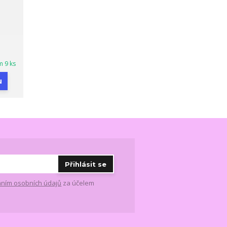
m 9 ks
u
Přihlásit se
ním osobních údajů
za účelem