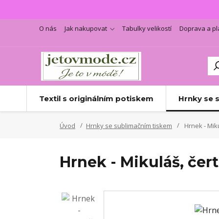
O nás
Jak nakupovat
Tabulky velikostí
Doprava a pl
Textil s originálním potiskem
Hrnky se 
Úvod
Hrnky se sublimačním tiskem
Hrnek - Miku
Hrnek - Mikuláš, čert