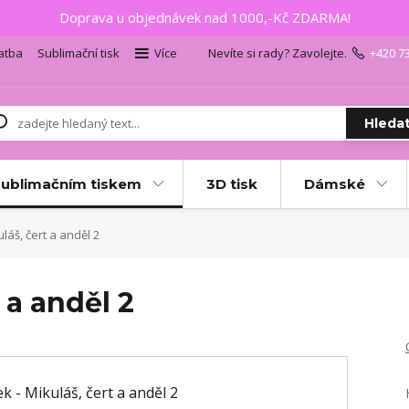
Doprava u objednávek nad 1000,-Kč ZDARMA!
atba
Sublimační tisk
Více
Nevíte si rady? Zavolejte.
+420 7
Hleda
sublimačním tiskem
3D tisk
Dámské
láš, čert a anděl 2
 a anděl 2