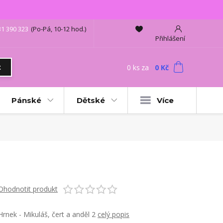
31 390 323
(Po-Pá, 10-12 hod.)
Přihlášení
0
ks
za
0 Kč
t
Pánské
Dětské
Více
Ohodnotit produkt
Hrnek - Mikuláš, čert a anděl 2
celý popis