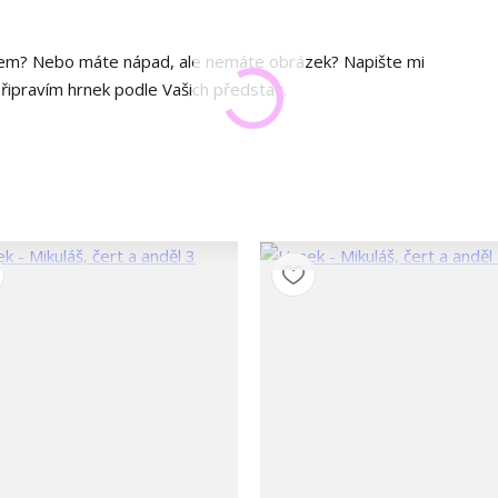
xtem? Nebo máte nápad, ale nemáte obrázek? Napište mi
připravím hrnek podle Vašich představ.