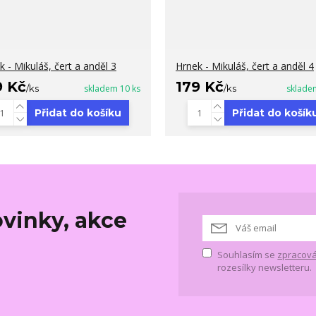
k - Mikuláš, čert a anděl 3
Hrnek - Mikuláš, čert a anděl 4
9 Kč
179 Kč
/
ks
skladem 10 ks
/
ks
sklade
Přidat do košíku
Přidat do košík
vinky, akce
Souhlasím se
zpracová
rozesílky newsletteru.