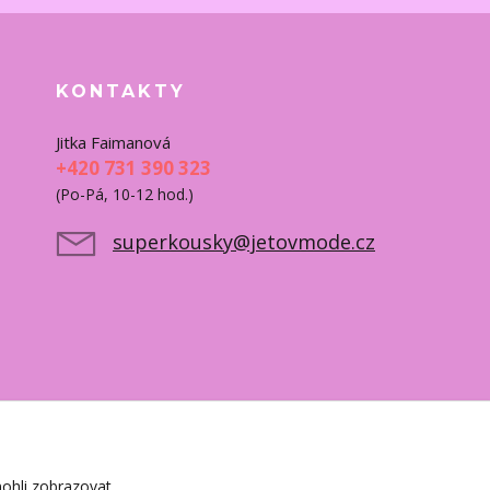
KONTAKTY
Jitka Faimanová
+420 731 390 323
(Po-Pá, 10-12 hod.)
superkousky@jetovmode.cz
ohli zobrazovat