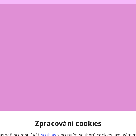
Zpracování cookies
rtneři potřebují Váš
souhlas
s použitím souborů cookies, aby Vám m
Vytvořeno na
Eshop-rychle.cz