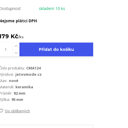
Dostupnost
skladem 10 ks
Nejsme plátci DPH
179 Kč
/
ks
Přidat do košíku
Číslo produktu:
CMA124
Výrobce:
jetovmode.cz
Stav:
nové
Materiál:
keramika
Průměr:
82 mm
Výška:
95 mm
Do oblíbených