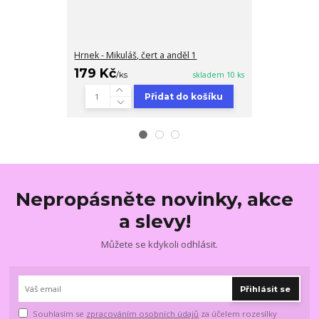
Hrnek - Mikuláš, čert a anděl 1
Hrnek - Mikuláš
179 Kč
179 Kč
/
ks
skladem 10 ks
/
ks
Přidat do košíku
Nepropásněte novinky, akce
a slevy!
Můžete se kdykoli odhlásit.
Přihlásit se
Souhlasím se
zpracováním osobních údajů
za účelem rozesílky