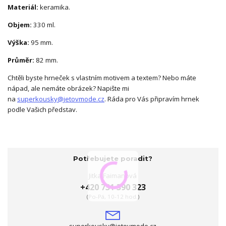
Materiál:
keramika.
Objem:
330 ml.
Výška:
95 mm.
Průměr:
82 mm.
Chtěli byste hrneček s vlastním motivem a textem? Nebo máte
nápad, ale nemáte obrázek? Napište mi
na
superkousky@jetovmode.cz
. Ráda pro Vás připravím hrnek
podle Vašich představ.
Potřebujete poradit?
Jitka Faimanová
+420 731 390 323
(Po-Pá, 10-12 hod.)