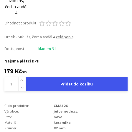
Ohodnotit produkt
Hrnek - Mikuláš, čert a anděl 4
celý popis
Dostupnost
skladem 9 ks
Nejsme plátci DPH
179 Kč
/
ks
Přidat do košíku
Číslo produktu:
CMA126
Výrobce:
jetovmode.cz
Stav:
nové
Materiál:
keramika
Průměr:
82 mm