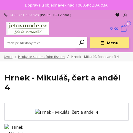
Doprava u objednávek nad 1000,-Kč ZDARMA!
+420 731 390 323
(Po-Pá, 10-12 hod.)
0
0 Kč
Menu
Úvod
Hrnky se sublimačním tiskem
Hrnek - Mikuláš, čert a anděl 4
Hrnek - Mikuláš, čert a anděl
4