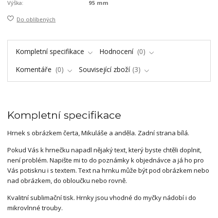
Výška:
95 mm
Do oblíbených
Kompletní specifikace
Hodnocení
0
Komentáře
0
Související zboží
3
Kompletní specifikace
Hrnek s obrázkem čerta, Mikuláše a anděla. Zadní strana bílá.
Pokud Vás k hrnečku napadl nějaký text, který byste chtěli doplnit,
není problém. Napište mi to do poznámky k objednávce a já ho pro
Vás potisknu i s textem. Text na hrnku může být pod obrázkem nebo
nad obrázkem, do obloučku nebo rovně.
Kvalitní sublimační tisk. Hrnky jsou vhodné do myčky nádobí i do
mikrovlnné trouby.