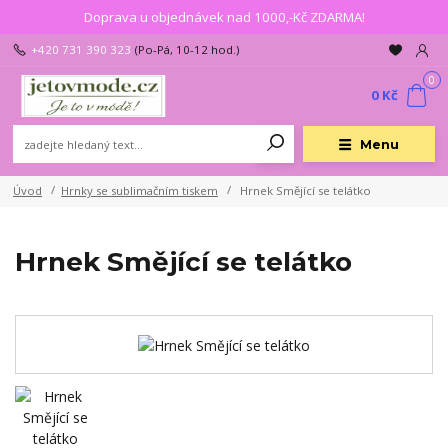
Doprava u objednávek nad 1000,-Kč ZDARMA!
+420 731 390 323
(Po-Pá, 10-12 hod.)
0
0 Kč
Menu
Úvod
Hrnky se sublimačním tiskem
Hrnek Smějící se telátko
Hrnek Smějící se telátko