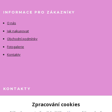
INFORMACE PRO ZÁKAZNÍKY
O nás
Jak nakupovat
Obchodní podmínky
Fotogalerie
Kontakty
KONTAKTY
Jitka Faimanová
Zpracování cookies
+420 731 390 323
(Po-Pá, 10-12 hod.)