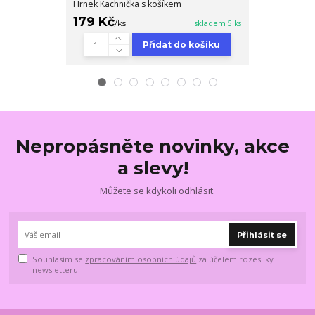
Hrnek Kachnička s košíkem
Hrnek Králíček
179 Kč
179 Kč
/
ks
skladem 5 ks
/
ks
Přidat do košíku
Nepropásněte novinky, akce
a slevy!
Můžete se kdykoli odhlásit.
Přihlásit se
Souhlasím se
zpracováním osobních údajů
za účelem rozesílky
newsletteru.