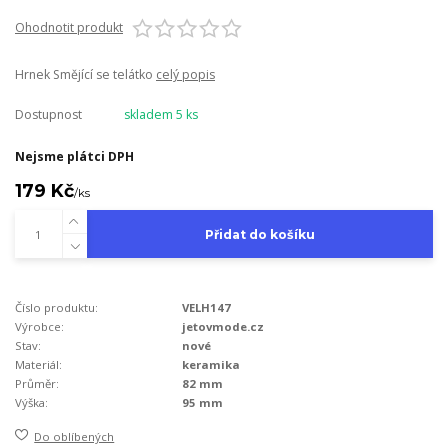
Ohodnotit produkt
Hrnek Smějící se telátko
celý popis
Dostupnost
skladem 5 ks
Nejsme plátci DPH
179 Kč
/
ks
Přidat do košíku
Číslo produktu:
VELH147
Výrobce:
jetovmode.cz
Stav:
nové
Materiál:
keramika
Průměr:
82 mm
Výška:
95 mm
Do oblíbených