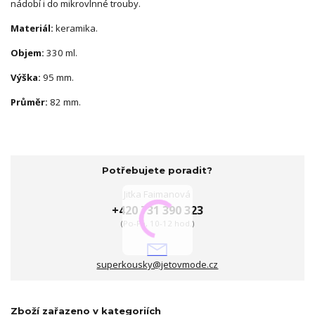
nádobí i do mikrovlnné trouby.
Materiál:
keramika.
Objem:
330 ml.
Výška:
95 mm.
Průměr:
82 mm.
Potřebujete poradit?
Jitka Faimanová
+420 731 390 323
(Po-Pá, 10-12 hod.)
superkousky@jetovmode.cz
Zboží zařazeno v kategoriích