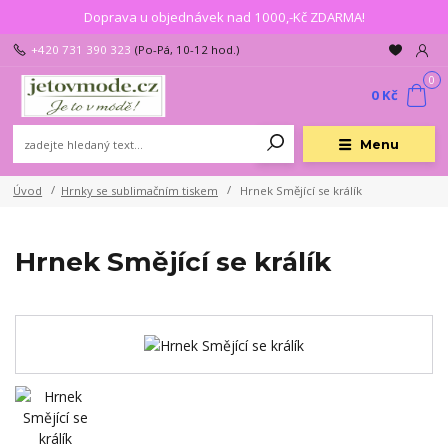
Doprava u objednávek nad 1000,-Kč ZDARMA!
+420 731 390 323
(Po-Pá, 10-12 hod.)
0
0 Kč
Menu
Úvod
Hrnky se sublimačním tiskem
Hrnek Smějící se králík
Hrnek Smějící se králík