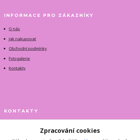
INFORMACE PRO ZÁKAZNÍKY
O nás
Jak nakupovat
Obchodní podmínky
Fotogalerie
Kontakty
KONTAKTY
Jitka Faimanová
Zpracování cookies
+420 731 390 323
(Po-Pá, 10-12 hod.)