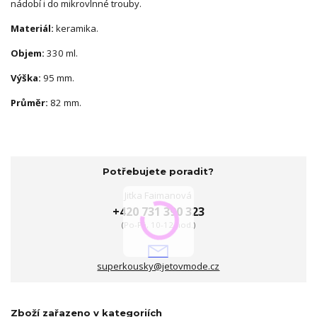
nádobí i do mikrovlnné trouby.
Materiál:
keramika.
Objem:
330 ml.
Výška:
95 mm.
Průměr:
82 mm.
Potřebujete poradit?
Jitka Faimanová
+420 731 390 323
(Po-Pá, 10-12 hod.)
superkousky@jetovmode.cz
Zboží zařazeno v kategoriích