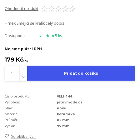
Ohodnotit produkt
Hrnek Smějící se králík
celý popis
Dostupnost
skladem 5 ks
Nejsme plátci DPH
179 Kč
/
ks
Přidat do košíku
Číslo produktu:
VELH144
Výrobce:
jetovmode.cz
Stav:
nové
Materiál:
keramika
Průměr:
82 mm
Výška:
95 mm
Do oblíbených