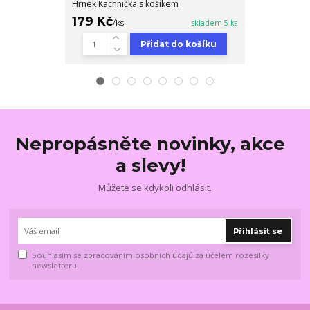
Hrnek Kachnička s košíkem
Hrnek Králíček
179 Kč
179 Kč
/
ks
skladem 5 ks
/
ks
Přidat do košíku
Nepropásněte novinky, akce
a slevy!
Můžete se kdykoli odhlásit.
Přihlásit se
Souhlasím se
zpracováním osobních údajů
za účelem rozesílky
newsletteru.