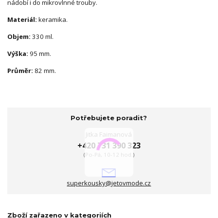
nádobí i do mikrovlnné trouby.
Materiál:
keramika.
Objem:
330 ml.
Výška:
95 mm.
Průměr:
82 mm.
Potřebujete poradit?
Jitka Faimanová
+420 731 390 323
(Po-Pá, 10-12 hod.)
superkousky@jetovmode.cz
Zboží zařazeno v kategoriích