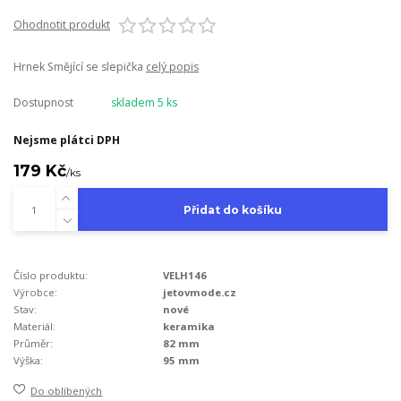
Ohodnotit produkt
Hrnek Smějící se slepička
celý popis
Dostupnost
skladem 5 ks
Nejsme plátci DPH
179 Kč
/
ks
Přidat do košíku
Číslo produktu:
VELH146
Výrobce:
jetovmode.cz
Stav:
nové
Materiál:
keramika
Průměr:
82 mm
Výška:
95 mm
Do oblíbených