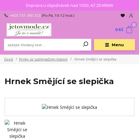
Doprava u objednávek nad 1000,-Kč ZDARMA!
+420 731 390 323
(Po-Pá, 10-12 hod.)
0
0 Kč
Menu
Úvod
Hrnky se sublimačním tiskem
Hrnek Smějící se slepička
Hrnek Smějící se slepička