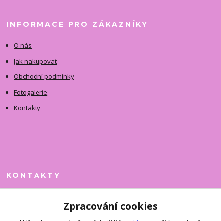
INFORMACE PRO ZÁKAZNÍKY
O nás
Jak nakupovat
Obchodní podmínky
Fotogalerie
Kontakty
KONTAKTY
Jitka Faimanová
Zpracování cookies
+420 731 390 323
(Po-Pá, 10-12 hod.)