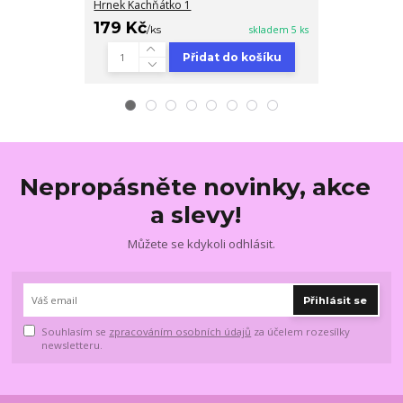
Hrnek Kachňátko 1
Hrnek Králíček
179 Kč
179 Kč
/
ks
skladem 5 ks
/
ks
Přidat do košíku
Nepropásněte novinky, akce
a slevy!
Můžete se kdykoli odhlásit.
Přihlásit se
Souhlasím se
zpracováním osobních údajů
za účelem rozesílky
newsletteru.