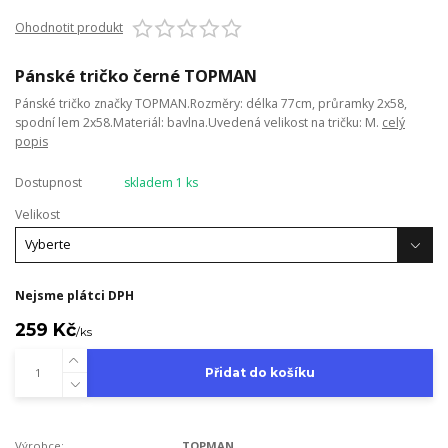
Ohodnotit produkt
Pánské tričko černé TOPMAN
Pánské tričko značky TOPMAN.Rozměry: délka 77cm, průramky 2x58,
spodní lem 2x58.Materiál: bavlna.Uvedená velikost na tričku: M.
celý
popis
Dostupnost
skladem 1 ks
Velikost
Nejsme plátci DPH
259 Kč
/
ks
Přidat do košíku
Výrobce:
TOPMAN