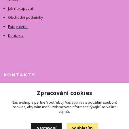
Jak nakupovat
Obchodní podmínky
Fotogalerie
Kontakty
KONTAKTY
Jitka Faimanová
Zpracování cookies
+420 731 390 323
(Po-Pá, 10-12 hod.)
Náš e-shop a partneři potřebují Váš
souhlas
s použitím souborů
cookies, aby Vám mohli zobrazovat informace týkající se Vašich
superkousky@jetovmode.cz
zájmů.
Nastavení
Souhlasím