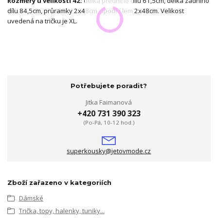
Rozměry u velikosti 42:
délka předního dílu 61,5cm, délka zadního
dílu 84,5cm, průramky 2x48cm, spodní lem 2x48cm. Velikost
uvedená na tričku je XL.
Potřebujete poradit?
Jitka Faimanová
+420 731 390 323
(Po-Pá, 10-12 hod.)
superkousky@jetovmode.cz
Zboží zařazeno v kategoriích
Dámské
Trička, topy, halenky, tuniky...