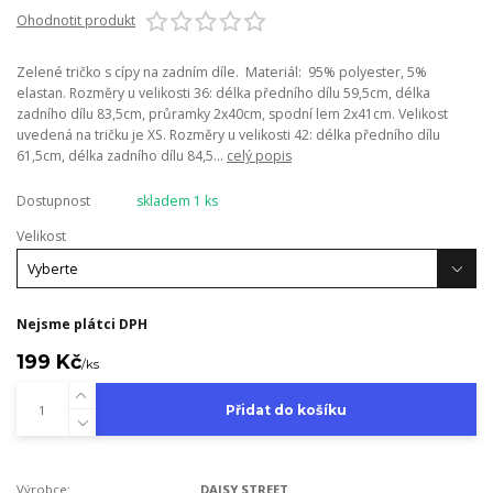
Ohodnotit produkt
Zelené tričko s cípy na zadním díle. Materiál: 95% polyester, 5%
elastan. Rozměry u velikosti 36: délka předního dílu 59,5cm, délka
zadního dílu 83,5cm, průramky 2x40cm, spodní lem 2x41cm. Velikost
uvedená na tričku je XS. Rozměry u velikosti 42: délka předního dílu
61,5cm, délka zadního dílu 84,5...
celý popis
Dostupnost
skladem 1 ks
Velikost
Nejsme plátci DPH
199 Kč
/
ks
Přidat do košíku
Výrobce:
DAISY STREET