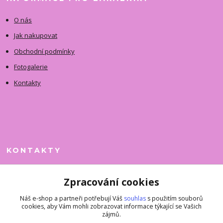
O nás
Jak nakupovat
Obchodní podmínky
Fotogalerie
Kontakty
KONTAKTY
Jitka Faimanová
Zpracování cookies
+420 731 390 323
(Po-Pá, 10-12 hod.)
Náš e-shop a partneři potřebují Váš
souhlas
s použitím souborů
cookies, aby Vám mohli zobrazovat informace týkající se Vašich
superkousky@jetovmode.cz
zájmů.