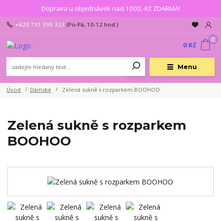
Doprava u objednávek nad 1000,-Kč ZDARMA!
+420 731 390 323
(Po-Pá, 10-12 hod.)
0
0 Kč
Menu
Úvod
Dámské
Zelená sukně s rozparkem BOOHOO
Zelená sukně s rozparkem
BOOHOO