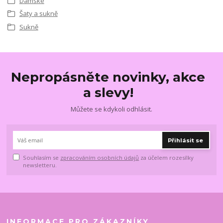
Dámské
Šaty a sukně
Sukně
Nepropásněte novinky, akce
a slevy!
Můžete se kdykoli odhlásit.
Přihlásit se
Souhlasím se
zpracováním osobních údajů
za účelem rozesílky
newsletteru.
INFORMACE PRO ZÁKAZNÍKY