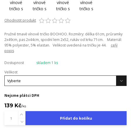
Ohodnotit produkt
Pružné tmavě vínové tričko BOOHOO. Rozměry: délka 61cm, průramky
2x49cm, pas 2x44cm, spodní lem 2x52, rukáv od krku 71cm. Materiál:
95% polyester, 5% elastan. Velikost uvedená na tričku je 44.
celý
popis
Dostupnost
skladem 1 ks
Velikost
Nejsme plátci DPH
139 Kč
/
ks
Přidat do košíku