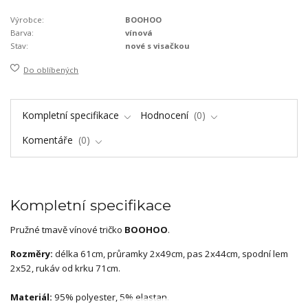
Výrobce:
BOOHOO
Barva:
vínová
Stav:
nové s visačkou
Do oblíbených
Kompletní specifikace
Hodnocení
0
Komentáře
0
Kompletní specifikace
Pružné tmavě vínové tričko
BOOHOO
.
Rozměry:
délka 61cm, průramky 2x49cm, pas 2x44cm, spodní lem
2x52, rukáv od krku 71cm.
Materiál:
95% polyester, 5% elastan.