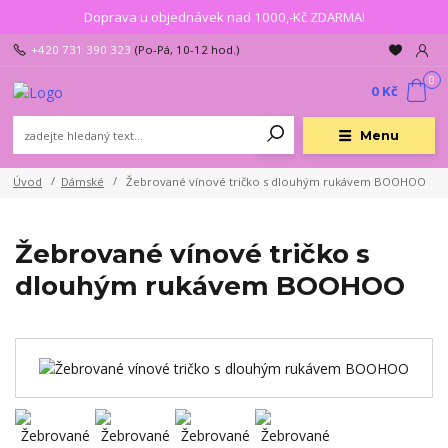
Doprava u objednávek nad 1000,-Kč ZDARMA!
+420 731 390 323
(Po-Pá, 10-12 hod.)
0
0 Kč
Menu
Úvod
Dámské
Žebrované vínové tričko s dlouhým rukávem BOOHOO
Žebrované vínové tričko s
dlouhým rukávem BOOHOO