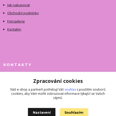
Jak nakupovat
Obchodní podmínky
Fotogalerie
Kontakty
KONTAKTY
Jitka Faimanová
Zpracování cookies
+420 731 390 323
(Po-Pá, 10-12 hod.)
Náš e-shop a partneři potřebují Váš
souhlas
s použitím souborů
cookies, aby Vám mohli zobrazovat informace týkající se Vašich
superkousky@jetovmode.cz
zájmů.
Nastavení
Souhlasím