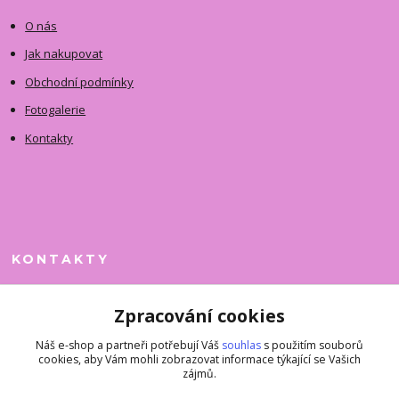
O nás
Jak nakupovat
Obchodní podmínky
Fotogalerie
Kontakty
KONTAKTY
Jitka Faimanová
Zpracování cookies
+420 731 390 323
(Po-Pá, 10-12 hod.)
Náš e-shop a partneři potřebují Váš
souhlas
s použitím souborů
cookies, aby Vám mohli zobrazovat informace týkající se Vašich
superkousky@jetovmode.cz
zájmů.