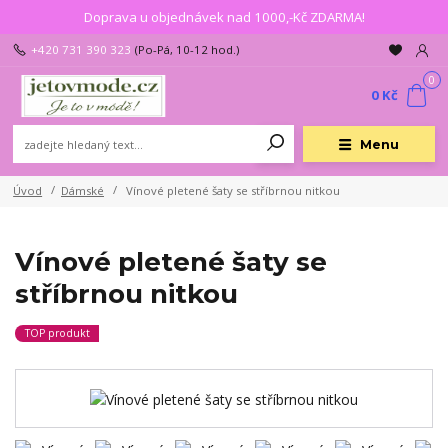
Doprava u objednávek nad 1000,-Kč ZDARMA!
+420 731 390 323
(Po-Pá, 10-12 hod.)
0
0 Kč
Menu
Úvod
Dámské
Vínové pletené šaty se stříbrnou nitkou
Vínové pletené šaty se
stříbrnou nitkou
TOP produkt