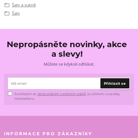
Šaty a sukně
Šaty
Nepropásněte novinky, akce
a slevy!
Můžete se kdykoli odhlásit.
Přihlásit se
Souhlasím se
zpracováním osobních údajů
za účelem rozesílky
newsletteru.
INFORMACE PRO ZÁKAZNÍKY