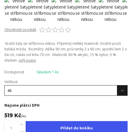
Ohodnotit produkt
Kratší šaty se stříbrnou nitkou. Příjemný měkký materiál. Hodně pruží.
Italská móda. Rozměry: délka 90 cm, průramky 2 x 60 cm, spodní lem 2 x
64 cm, rukáv od krku 70 cm. Materiál: 80 % akrylic, 15 % nylon, 5 %
elastan.
celý popis
Dostupnost
Skladem 1 ks
Velikost
Nejsme plátci DPH
519 Kč
/
ks
Přidat do košíku