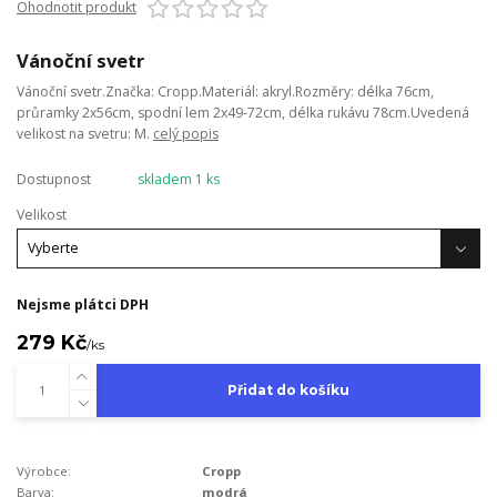
Ohodnotit produkt
Vánoční svetr
Vánoční svetr.Značka: Cropp.Materiál: akryl.Rozměry: délka 76cm,
průramky 2x56cm, spodní lem 2x49-72cm, délka rukávu 78cm.Uvedená
velikost na svetru: M.
celý popis
Dostupnost
skladem 1 ks
Velikost
Nejsme plátci DPH
279 Kč
/
ks
Přidat do košíku
Výrobce:
Cropp
Barva:
modrá