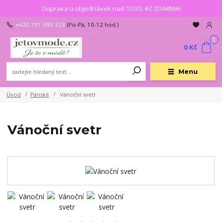
Doprava u objednávek nad 1000,-Kč ZDARMA!
+420 731 390 323
(Po-Pá, 10-12 hod.)
0
0 Kč
Menu
Úvod
Pánské
Vánoční svetr
Vánoční svetr