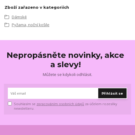
Zboží zařazeno v kategoriích
Dámské
Pyžama, noční košile
Nepropásněte novinky, akce
a slevy!
Můžete se kdykoli odhlásit.
Přihlásit se
Souhlasím se
zpracováním osobních údajů
za účelem rozesílky
newsletteru.