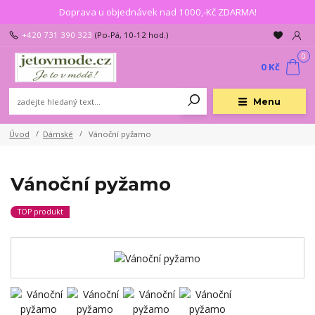
Doprava u objednávek nad 1000,-Kč ZDARMA!
+420 731 390 323
(Po-Pá, 10-12 hod.)
0
0 Kč
Menu
Úvod
Dámské
Vánoční pyžamo
Vánoční pyžamo
TOP produkt