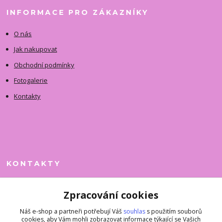
INFORMACE PRO ZÁKAZNÍKY
O nás
Jak nakupovat
Obchodní podmínky
Fotogalerie
Kontakty
KONTAKTY
Jitka Faimanová
Zpracování cookies
+420 731 390 323
(Po-Pá, 10-12 hod.)
Náš e-shop a partneři potřebují Váš
souhlas
s použitím souborů
cookies, aby Vám mohli zobrazovat informace týkající se Vašich