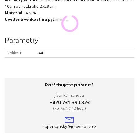
10cm od rozkroku 2x29cm.
Materiál:
bavlna.
Uvedená velikost na pyžamu:
L.
Parametry
Velikost
44
Potřebujete poradit?
Jitka Faimanová
+420 731 390 323
(Po-Pá, 10-12 hod.)
superkousky@jetovmode.cz