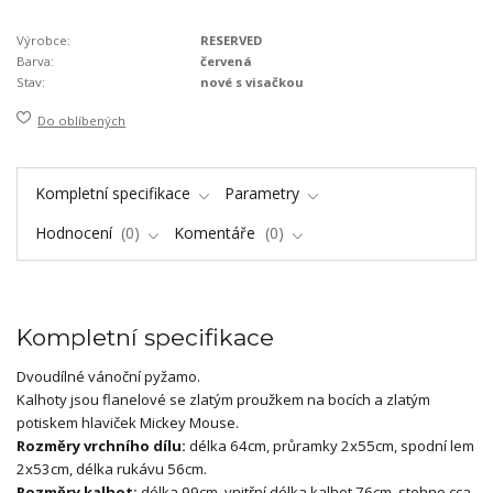
Výrobce:
RESERVED
Barva:
červená
Stav:
nové s visačkou
Do oblíbených
Kompletní specifikace
Parametry
Hodnocení
0
Komentáře
0
Kompletní specifikace
Dvoudílné vánoční pyžamo.
Kalhoty jsou flanelové se zlatým proužkem na bocích a zlatým
potiskem hlaviček Mickey Mouse.
Rozměry vrchního dílu:
délka 64cm, průramky 2x55cm, spodní lem
2x53cm, délka rukávu 56cm.
Rozměry kalhot:
délka 99cm, vnitřní délka kalhot 76cm, stehno cca