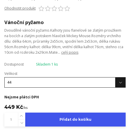
Ohodnotit produkt
Vánoční pyžamo
Dvoudílné vánoční pyžamo.Kalhoty jsou flanelové se zlatým proužkem
na bocích a zlatým potiskem hlaviček Mickey Mouse.Rozměry vrchního
dílu: délka 64cm, průramky 2x55cm, spodní lem 2x53cm, délka rukávu
56cm.Rozměry kalhot: délka 99cm, vnitřní délka kalhot 76cm, stehno cca
10cm od rozkroku 2x29cm.Mate...
celý popis
Dostupnost
Skladem 1 ks
Velikost
Nejsme plátci DPH
449 Kč
/
ks
Přidat do košíku