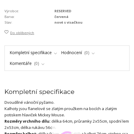
Výrobce:
RESERVED
Barva:
červená
Stav:
nové s visačkou
Do oblíbených
Kompletní specifikace
Hodnocení
0
Komentáře
0
Kompletní specifikace
Dvoudílné vánoční pyžamo.
Kalhoty jsou flanelové se zlatým proužkem na bocích a zlatým
potiskem hlaviček Mickey Mouse.
Rozměry vrchního dílu:
délka 64cm, průramky 2x55cm, spodní lem
2x53cm, délka rukávu 56cm.
Rozměry kalhot:
délka 99cm, vnitřní délka kalhot 76cm, stehno cca