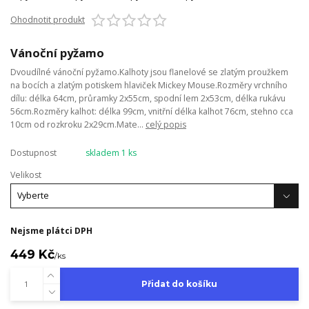
Ohodnotit produkt
Vánoční pyžamo
Dvoudílné vánoční pyžamo.Kalhoty jsou flanelové se zlatým proužkem
na bocích a zlatým potiskem hlaviček Mickey Mouse.Rozměry vrchního
dílu: délka 64cm, průramky 2x55cm, spodní lem 2x53cm, délka rukávu
56cm.Rozměry kalhot: délka 99cm, vnitřní délka kalhot 76cm, stehno cca
10cm od rozkroku 2x29cm.Mate...
celý popis
Dostupnost
skladem 1 ks
Velikost
Nejsme plátci DPH
449 Kč
/
ks
Přidat do košíku