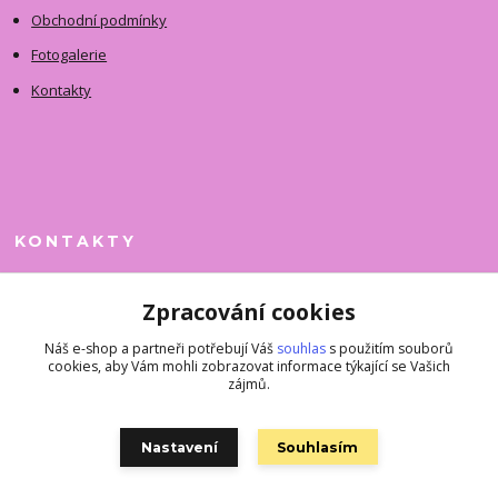
Obchodní podmínky
Fotogalerie
Kontakty
KONTAKTY
Jitka Faimanová
Zpracování cookies
+420 731 390 323
(Po-Pá, 10-12 hod.)
Náš e-shop a partneři potřebují Váš
souhlas
s použitím souborů
cookies, aby Vám mohli zobrazovat informace týkající se Vašich
superkousky@jetovmode.cz
zájmů.
Nastavení
Souhlasím