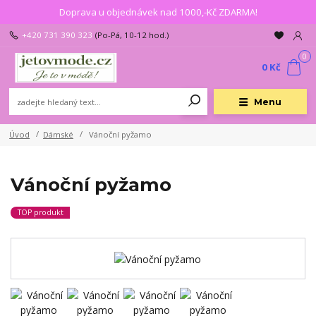
Doprava u objednávek nad 1000,-Kč ZDARMA!
+420 731 390 323
(Po-Pá, 10-12 hod.)
0
0 Kč
Menu
Úvod
Dámské
Vánoční pyžamo
Vánoční pyžamo
TOP produkt