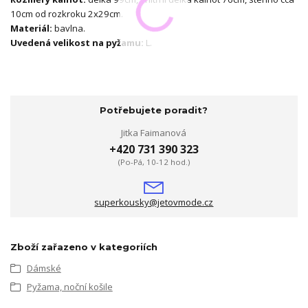
10cm od rozkroku 2x29cm.
Materiál:
bavlna.
Uvedená velikost na pyžamu:
L.
Potřebujete poradit?
Jitka Faimanová
+420 731 390 323
(Po-Pá, 10-12 hod.)
superkousky@jetovmode.cz
Zboží zařazeno v kategoriích
Dámské
Pyžama, noční košile