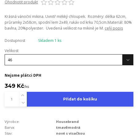
Ohodnotit produkt
Krásná vánoční mikina. Uvnitř měkký chloupek. Rozměry: délka 62cm,
průramky 2x58cm, spodní lem 2x49, rukáv od krku 70,5cm.Materiál: 80%
bavlna, 20%polyester. Uvedená velikost na mikině je M.
celý popis
Dostupnost
Skladem 1 ks
Velikost
Nejsme plátci DPH
349 Kč
/
ks
Přidat do košíku
Výrobce:
Housebrand
Barva:
tmavěmodrá
Stav:
nové s visačkou