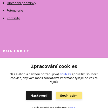
Obchodní podmínky
Fotogalerie
Kontakty
KONTAKTY
Jitka Faimanová
Zpracování cookies
+420 731 390 323
(Po-Pá, 10-12 hod.)
Náš e-shop a partneři potřebují Váš
souhlas
s použitím souborů
cookies, aby Vám mohli zobrazovat informace týkající se Vašich
superkousky@jetovmode.cz
zájmů.
Nastavení
Souhlasím
Souhlas můžete odmítnout
zde
.