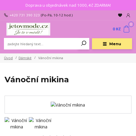
Doprava u objednávek nad 1000,-Kč ZDARMA!
+420 731 390 323
(Po-Pá, 10-12 hod.)
0
0 Kč
Menu
Úvod
Dámské
Vánoční mikina
Vánoční mikina