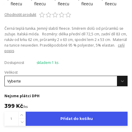
Ohodnotit produkt
Černá teplá tunika. Jemný slabší fleece. Směrem dolů od průramků se
zužuje. Italská móda. Rozměry: délka přední díl 72,5 cm, zadní díl 83 cm,
rukáv od krku 62 cm, průramky 2 x 63 cm, spodní lem 2 x 53 cm. Materiál
na tunice neuveden. Pravděpodobně 95 % polyester, 5% elastan.
celý
popis
Dostupnost
skladem 1 ks
Velikost
Nejsme plátci DPH
399 Kč
/
ks
Přidat do košíku