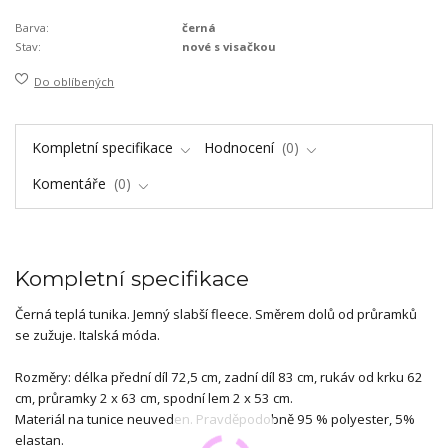
Barva:
černá
Stav:
nové s visačkou
Do oblíbených
Kompletní specifikace
Hodnocení
0
Komentáře
0
Kompletní specifikace
Černá teplá tunika. Jemný slabší fleece. Směrem dolů od průramků
se zužuje. Italská móda.
Rozměry: délka přední díl 72,5 cm, zadní díl 83 cm, rukáv od krku 62
cm, průramky 2 x 63 cm, spodní lem 2 x 53 cm.
Materiál na tunice neuveden. Pravděpodobně 95 % polyester, 5%
elastan.