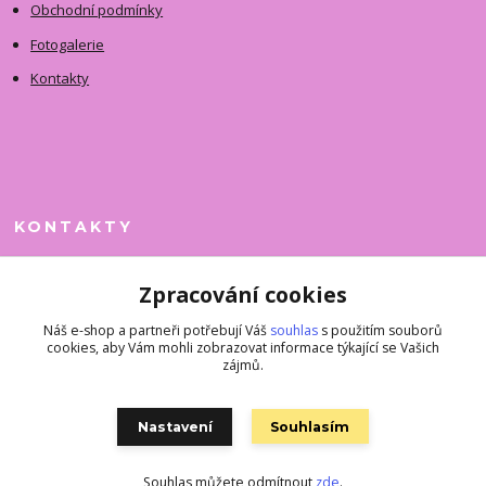
Obchodní podmínky
Fotogalerie
Kontakty
KONTAKTY
Jitka Faimanová
Zpracování cookies
+420 731 390 323
(Po-Pá, 10-12 hod.)
Náš e-shop a partneři potřebují Váš
souhlas
s použitím souborů
cookies, aby Vám mohli zobrazovat informace týkající se Vašich
superkousky@jetovmode.cz
zájmů.
Nastavení
Souhlasím
Souhlas můžete odmítnout
zde
.