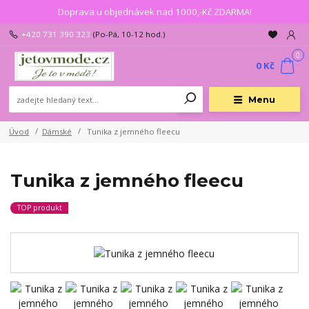
Doprava u objednávek nad 1000,-Kč ZDARMA!
+420 731 390 323
(Po-Pá, 10-12 hod.)
0
0 Kč
Menu
Úvod
Dámské
Tunika z jemného fleecu
Tunika z jemného fleecu
TOP produkt