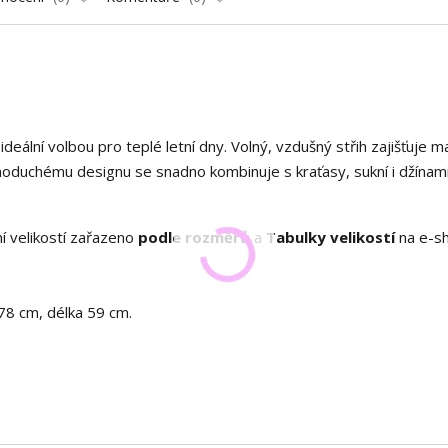
eální volbou pro teplé letní dny. Volný, vzdušný střih zajišťuje m
dnoduchému designu se snadno kombinuje s kraťasy, sukní i džínami
í velikostí zařazeno
podle rozměrů
a
Tabulky velikostí
na e-s
78 cm, délka 59 cm.