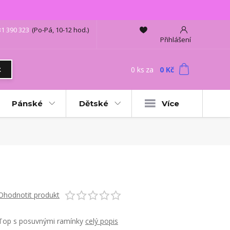
31 390 323
(Po-Pá, 10-12 hod.)
Přihlášení
0
ks
za
0 Kč
t
Pánské
Dětské
Více
Ohodnotit produkt
Top s posuvnými ramínky
celý popis