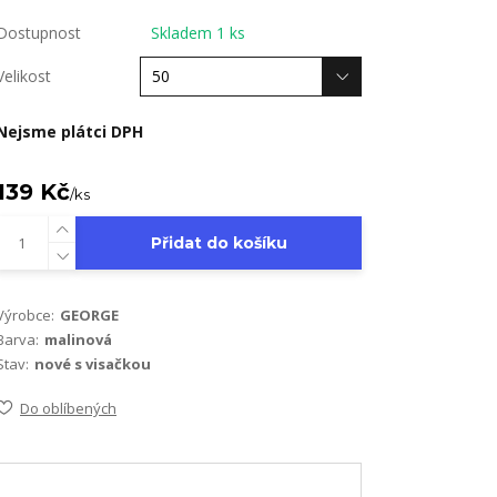
Dostupnost
Skladem 1 ks
Velikost
Nejsme plátci DPH
139 Kč
/
ks
Přidat do košíku
Výrobce:
GEORGE
Barva:
malinová
Stav:
nové s visačkou
Do oblíbených