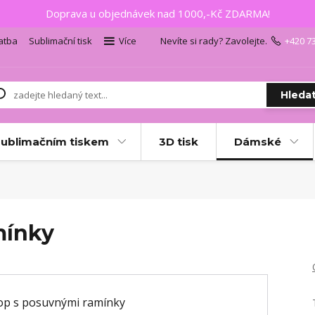
Doprava u objednávek nad 1000,-Kč ZDARMA!
atba
Sublimační tisk
Více
Nevíte si rady? Zavolejte.
+420 7
Hleda
sublimačním tiskem
3D tisk
Dámské
mínky