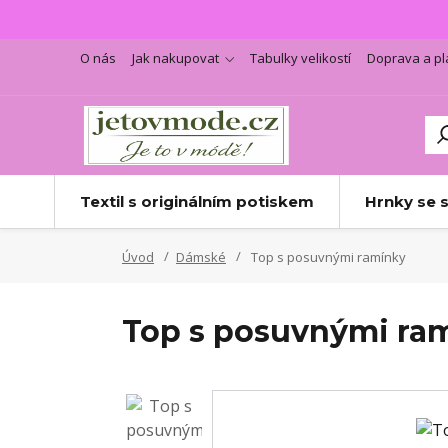
O nás
Jak nakupovat
Tabulky velikostí
Doprava a pl
Textil s originálním potiskem
Hrnky se 
Úvod
Dámské
Top s posuvnými ramínky
Top s posuvnými ra