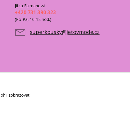
Jitka Faimanová
+420 731 390 323
(Po-Pá, 10-12 hod.)
superkousky@jetovmode.cz
ohli zobrazovat