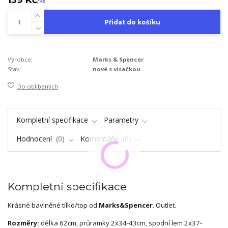
/
ks
Přidat do košíku
Výrobce:
Marks & Spencer
Stav:
nové s visačkou
Do oblíbených
Kompletní specifikace
Parametry
Hodnocení
0
Komentáře
0
Kompletní specifikace
Krásné bavlněné tílko/top od
Marks&Spencer
. Outlet.
Rozměry:
délka 62cm, průramky 2x34-43cm, spodní lem 2x37-