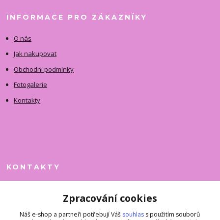
INFORMACE PRO ZÁKAZNÍKY
O nás
Jak nakupovat
Obchodní podmínky
Fotogalerie
Kontakty
KONTAKTY
Jitka Faimanová
Zpracování cookies
+420 731 390 323
(Po-Pá, 10-12 hod.)
Náš e-shop a partneři potřebují Váš
souhlas
s použitím souborů