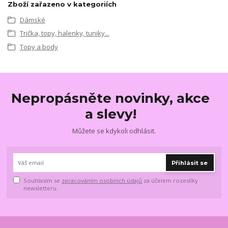
Zboží zařazeno v kategoriích
Dámské
Trička, topy, halenky, tuniky...
Topy a body
Nepropásněte novinky, akce
a slevy!
Můžete se kdykoli odhlásit.
Přihlásit se
Souhlasím se
zpracováním osobních údajů
za účelem rozesílky
newsletteru.