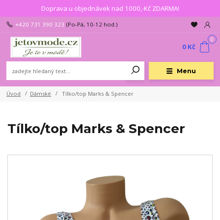
Doprava u objednávek nad 1000,-Kč ZDARMA!
+420 731 390 323
(Po-Pá, 10-12 hod.)
0
0 Kč
Menu
Úvod
Dámské
Tílko/top Marks & Spencer
Tílko/top Marks & Spencer