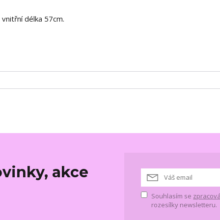
vnitřní délka 57cm.
vinky, akce
Souhlasím se
zpracová
rozesílky newsletteru.