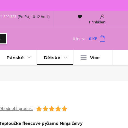
31 390 323
(Po-Pá, 10-12 hod.)
Přihlášení
0
ks
za
0 Kč
t
Pánské
Dětské
Více
Ohodnotit produkt
Teploučké fleecové pyžamo Ninja želvy