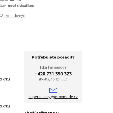
Stav:
nové s visačkou
Do oblíbených
Potřebujete poradit?
Jitka Faimanová
+420 731 390 323
d krku
(Po-Pá, 10-12 hod.)
superkousky@jetovmode.cz
d krku
Zboží zařazeno v