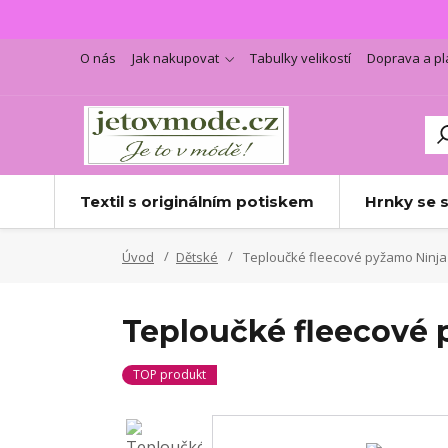
O nás
Jak nakupovat
Tabulky velikostí
Doprava a pl
Textil s originálním potiskem
Hrnky se 
Úvod
Dětské
Teploučké fleecové pyžamo Ninja
Teploučké fleecové 
TOP produkt