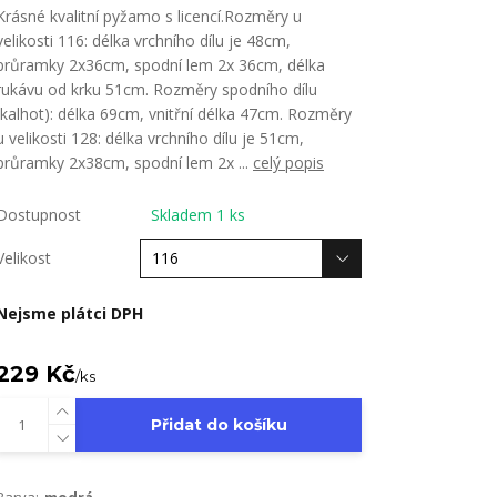
Krásné kvalitní pyžamo s licencí.Rozměry u
velikosti 116: délka vrchního dílu je 48cm,
průramky 2x36cm, spodní lem 2x 36cm, délka
rukávu od krku 51cm. Rozměry spodního dílu
(kalhot): délka 69cm, vnitřní délka 47cm. Rozměry
u velikosti 128: délka vrchního dílu je 51cm,
průramky 2x38cm, spodní lem 2x ...
celý popis
Dostupnost
Skladem 1 ks
Velikost
Nejsme plátci DPH
229 Kč
/
ks
Přidat do košíku
Barva:
modrá