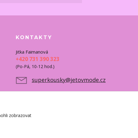
KONTAKTY
Jitka Faimanová
+420 731 390 323
(Po-Pá, 10-12 hod.)
superkousky@jetovmode.cz
ohli zobrazovat