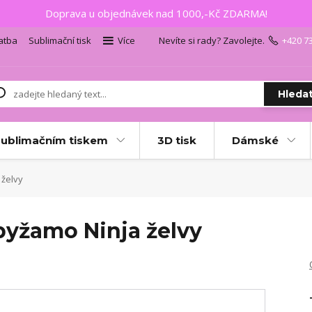
Doprava u objednávek nad 1000,-Kč ZDARMA!
atba
Sublimační tisk
Více
Nevíte si rady? Zavolejte.
+420 7
Hleda
sublimačním tiskem
3D tisk
Dámské
 želvy
pyžamo Ninja želvy