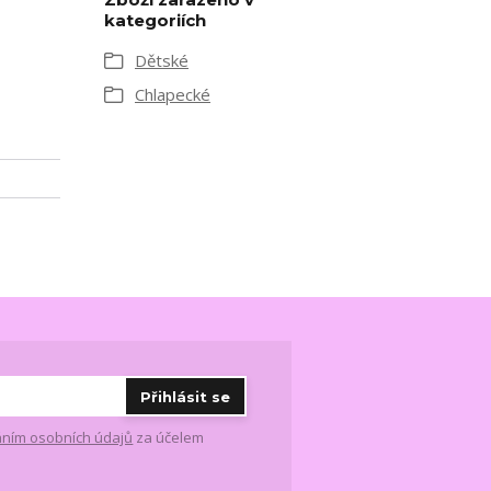
kategoriích
Dětské
Chlapecké
Přihlásit se
ním osobních údajů
za účelem