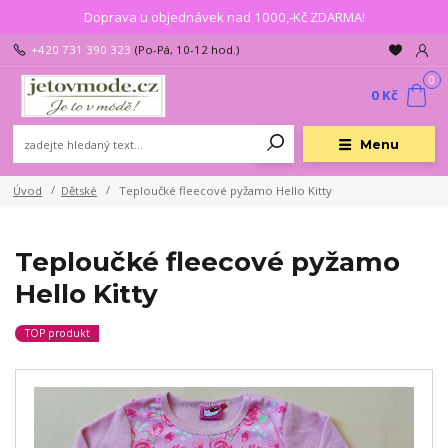
Doprava u objednávek nad 1000,-Kč ZDARMA!
+420 731 390 323
(Po-Pá, 10-12 hod.)
0
0 Kč
Menu
Úvod
Dětské
Teploučké fleecové pyžamo Hello Kitty
Teploučké fleecové pyžamo
Hello Kitty
TOP produkt