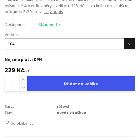
pyžamu je 4roky. Rozměry u velikosti 128: délka vrchního dílu je 49cm,
průramky 2x39cm, s...
celý popis
Dostupnost
Skladem 1 ks
Velikost
Nejsme plátci DPH
229 Kč
/
ks
Přidat do košíku
Barva:
růžová
Stav:
nové s visačkou
Do oblíbených