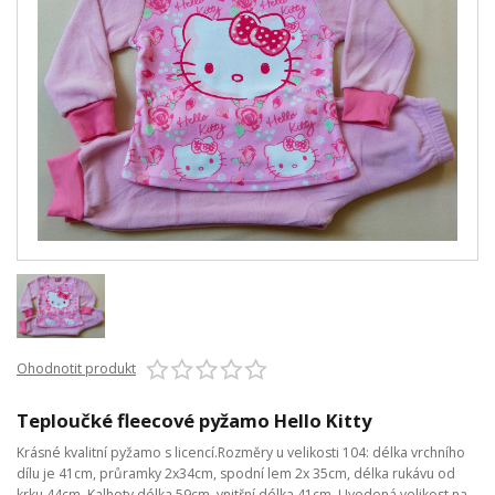
Ohodnotit produkt
Teploučké fleecové pyžamo Hello Kitty
Krásné kvalitní pyžamo s licencí.Rozměry u velikosti 104: délka vrchního
dílu je 41cm, průramky 2x34cm, spodní lem 2x 35cm, délka rukávu od
krku 44cm. Kalhoty délka 59cm, vnitřní délka 41cm. Uvedená velikost na