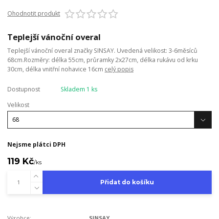
Ohodnotit produkt
Teplejší vánoční overal
Teplejší vánoční overal značky SINSAY. Uvedená velikost: 3-6měsíců
68cm.Rozměry: délka 55cm, průramky 2x27cm, délka rukávu od krku
30cm, délka vnitřní nohavice 16cm
celý popis
Dostupnost
Skladem 1 ks
Velikost
Nejsme plátci DPH
119 Kč
/
ks
Přidat do košíku
Výrobce:
SINSAY