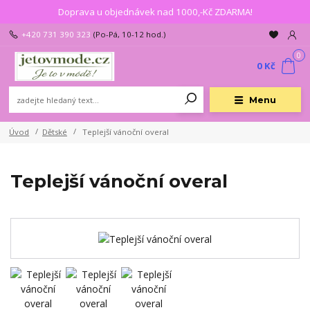
Doprava u objednávek nad 1000,-Kč ZDARMA!
+420 731 390 323
(Po-Pá, 10-12 hod.)
0
0 Kč
Menu
Úvod
Dětské
Teplejší vánoční overal
Teplejší vánoční overal