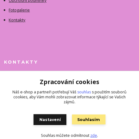
Obchodní podmínky
Fotogalerie
Kontakty
KONTAKTY
Jitka Faimanová
Zpracování cookies
+420 731 390 323
(Po-Pá, 10-12 hod.)
Náš e-shop a partneři potřebují Váš
souhlas
s použitím souborů
cookies, aby Vám mohli zobrazovat informace týkající se Vašich
superkousky@jetovmode.cz
zájmů.
Nastavení
Souhlasím
Souhlas můžete odmítnout
zde
.
Vytvořeno na
Eshop-rychle.cz