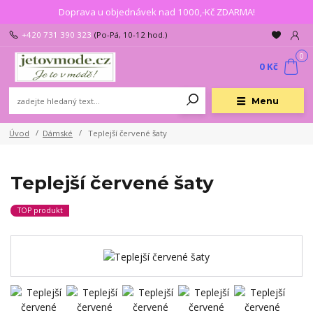
Doprava u objednávek nad 1000,-Kč ZDARMA!
+420 731 390 323
(Po-Pá, 10-12 hod.)
0
0 Kč
Menu
Úvod
Dámské
Teplejší červené šaty
Teplejší červené šaty
TOP produkt