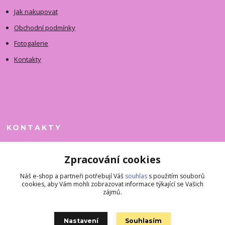
Jak nakupovat
Obchodní podmínky
Fotogalerie
Kontakty
KONTAKTY
Jitka Faimanová
Zpracování cookies
+420 731 390 323
(Po-Pá, 10-12 hod.)
Náš e-shop a partneři potřebují Váš
souhlas
s použitím souborů
cookies, aby Vám mohli zobrazovat informace týkající se Vašich
superkousky@jetovmode.cz
zájmů.
Nastavení
Souhlasím