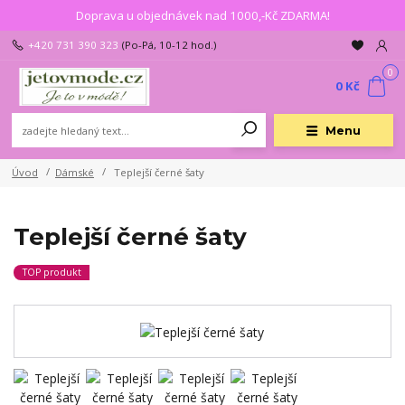
Doprava u objednávek nad 1000,-Kč ZDARMA!
+420 731 390 323
(Po-Pá, 10-12 hod.)
0
0 Kč
Menu
Úvod
Dámské
Teplejší černé šaty
Teplejší černé šaty
TOP produkt