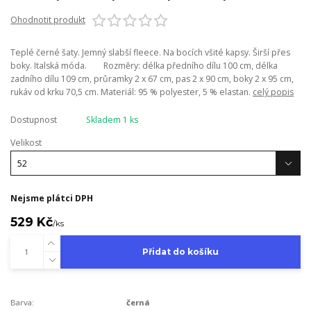
Ohodnotit produkt
Teplé černé šaty. Jemný slabší fleece. Na bocích všité kapsy. Širší přes
boky. Italská móda. Rozměry: délka předního dílu 100 cm, délka
zadního dílu 109 cm, průramky 2 x 67 cm, pas 2 x 90 cm, boky 2 x 95 cm,
rukáv od krku 70,5 cm. Materiál: 95 % polyester, 5 % elastan.
celý popis
Dostupnost
Skladem 1 ks
Velikost
Nejsme plátci DPH
529 Kč
/
ks
Přidat do košíku
Barva:
černá