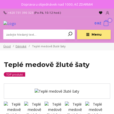
Doprava u objednávek nad 1000,-Kč ZDARMA!
+420 731 390 323
(Po-Pá, 10-12 hod.)
0
0 Kč
Menu
Úvod
Dámské
Teplé medově žluté šaty
Teplé medově žluté šaty
TOP produkt