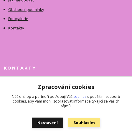
Jak nakupovat
Obchodní podmínky
Fotogalerie
Kontakty
KONTAKTY
Jitka Faimanová
Zpracování cookies
+420 731 390 323
(Po-Pá, 10-12 hod.)
Náš e-shop a partneři potřebují Váš
souhlas
s použitím souborů
cookies, aby Vám mohli zobrazovat informace týkající se Vašich
superkousky@jetovmode.cz
zájmů.
Nastavení
Souhlasím