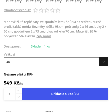
Ohodnotit produkt
Medově žluté teplé šaty. Ve spodním lemu šňůrka na stažení. Mírně
pruží. Italská móda. Rozměry: délka 98 cm, průramky 2 x 66 cm, boky 2 x
66 cm, spodní lem 2 x 73 cm, rukáv od krku 70 cm. Materiál: 95 %
polyester, 5% elastan.
celý popis
Dostupnost
Skladem 1 ks
Velikost
Nejsme plátci DPH
549 Kč
/
ks
Přidat do košíku
Barva:
žlutá