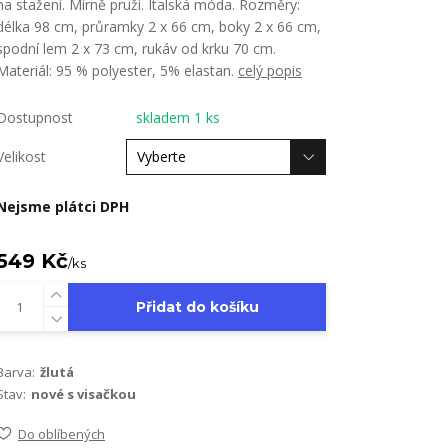
na stažení. Mírně pruží. Italská móda. Rozměry:
délka 98 cm, průramky 2 x 66 cm, boky 2 x 66 cm,
spodní lem 2 x 73 cm, rukáv od krku 70 cm.
Materiál: 95 % polyester, 5% elastan.
celý popis
Dostupnost
skladem 1 ks
Velikost
Nejsme plátci DPH
549 Kč
/
ks
Přidat do košíku
Barva:
žlutá
Stav:
nové s visačkou
Do oblíbených