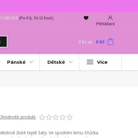
31 390 323
(Po-Pá, 10-12 hod.)
Přihlášení
0
ks
za
0 Kč
t
Pánské
Dětské
Více
Ohodnotit produkt
Medově žluté teplé šaty. Ve spodním lemu šňůrka