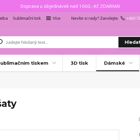
Doprava u objednávek nad 1000,-Kč ZDARMA!
atba
Sublimační tisk
Více
Nevíte si rady? Zavolejte.
+420 7
Hleda
sublimačním tiskem
3D tisk
Dámské
šaty