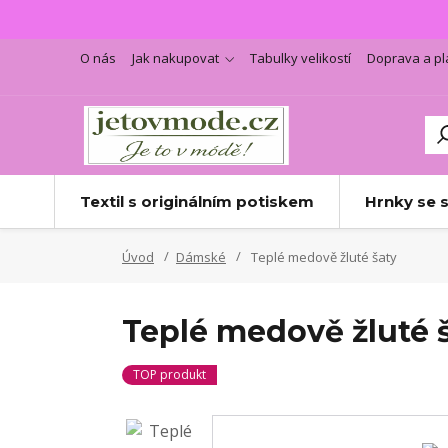
O nás
Jak nakupovat
Tabulky velikostí
Doprava a pl
Textil s originálním potiskem
Hrnky se 
Úvod
Dámské
Teplé medově žluté šaty
Teplé medově žluté 
TOP produkt