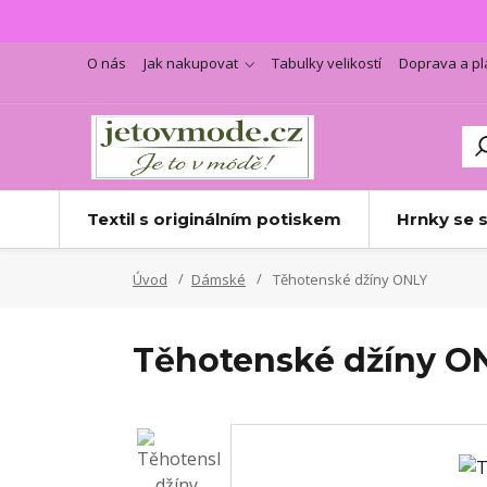
O nás
Jak nakupovat
Tabulky velikostí
Doprava a pl
Textil s originálním potiskem
Hrnky se 
Úvod
Dámské
Těhotenské džíny ONLY
Těhotenské džíny O