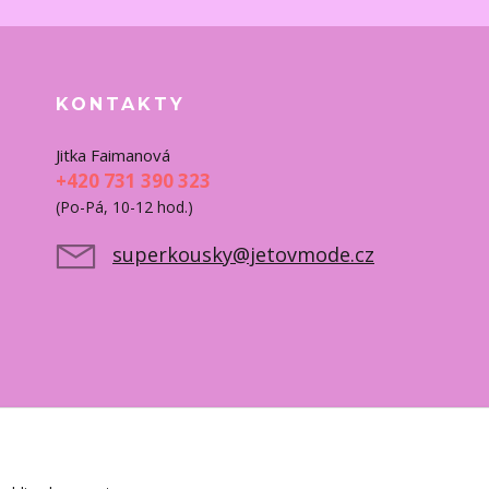
KONTAKTY
Jitka Faimanová
+420 731 390 323
(Po-Pá, 10-12 hod.)
superkousky@jetovmode.cz