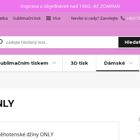
Doprava u objednávek nad 1000,-Kč ZDARMA!
atba
Sublimační tisk
Více
Nevíte si rady? Zavolejte.
+420 7
Hleda
sublimačním tiskem
3D tisk
Dámské
NLY