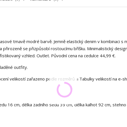
časové tmavě modré barvě. Jemně elastický denim v kombinaci s
přirozeně se přizpůsobí rostoucímu bříšku. Minimalistický design
stikovaný vzhled. Outlet. Původní cena na cedulce 44,99 €.
laděné outfity.
ocení velikostí zařazeno podle rozměrů a Tabulky velikostí na e-s
edu 16 cm, délka zadního sedu 39 cm, délka kalhot 92 cm, stehno