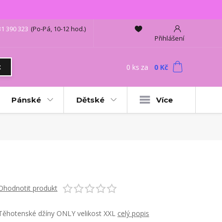
31 390 323
(Po-Pá, 10-12 hod.)
Přihlášení
0
ks
za
0 Kč
t
Pánské
Dětské
Více
Ohodnotit produkt
Těhotenské džíny ONLY velikost XXL
celý popis