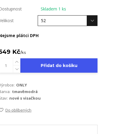
Dostupnost
Skladem 1 ks
Velikost
Nejsme plátci DPH
549 Kč
/
ks
Přidat do košíku
Výrobce:
ONLY
Barva:
tmavěmodrá
Stav:
nové s visačkou
Do oblíbených