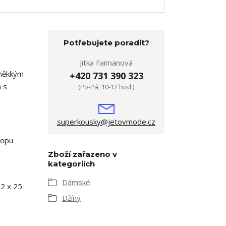
Potřebujete poradit?
Jitka Faimanová
 měkkým
+420 731 390 323
 s
(Po-Pá, 10-12 hod.)
superkousky@jetovmode.cz
hopu
Zboží zařazeno v
kategoriích
Dámské
 2 x 25
Džíny