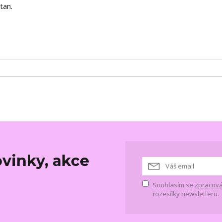
stan.
vinky, akce
Souhlasím se
zpracová
rozesílky newsletteru.