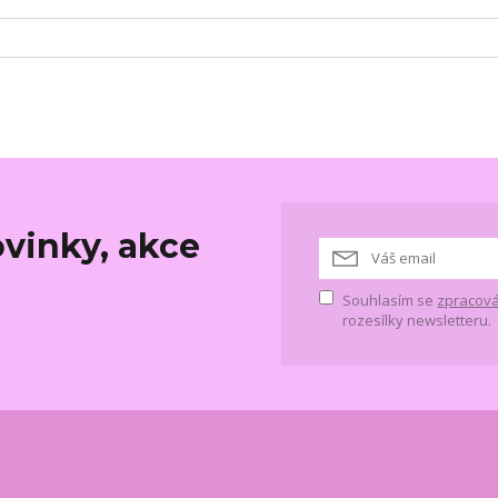
vinky, akce
Souhlasím se
zpracová
rozesílky newsletteru.