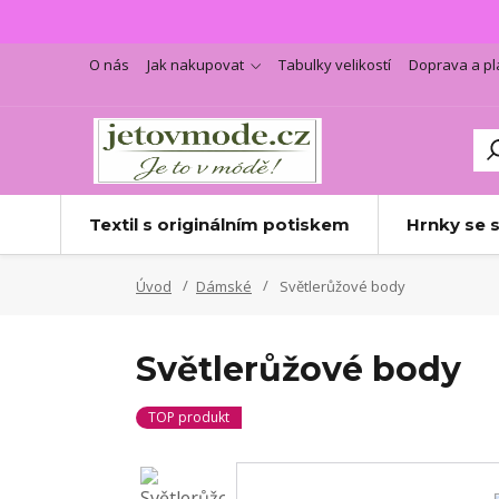
O nás
Jak nakupovat
Tabulky velikostí
Doprava a pl
Textil s originálním potiskem
Hrnky se 
Úvod
Dámské
Světlerůžové body
Světlerůžové body
TOP produkt