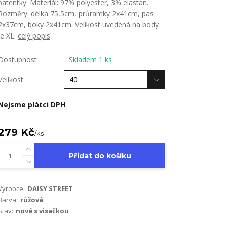
patentky. Materiál: 97% polyester, 3% elastan.
Rozměry: délka 75,5cm, průramky 2x41cm, pas
2x37cm, boky 2x41cm. Velikost uvedená na body
je XL.
celý popis
Dostupnost
Skladem 1 ks
Velikost
Nejsme plátci DPH
279 Kč
/
ks
Přidat do košíku
Výrobce:
DAISY STREET
Barva:
růžová
Stav:
nové s visačkou