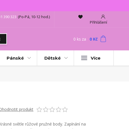
31 390 323
(Po-Pá, 10-12 hod.)
Přihlášení
0
ks
za
0 Kč
t
Pánské
Dětské
Více
Ohodnotit produkt
Krásné světle růžové pružné body. Zapínání na