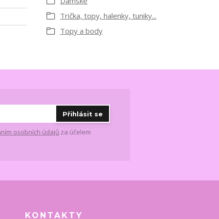
Dámské
Trička, topy, halenky, tuniky...
Topy a body
Přihlásit se
ním osobních údajů
za účelem
KONTAKTY