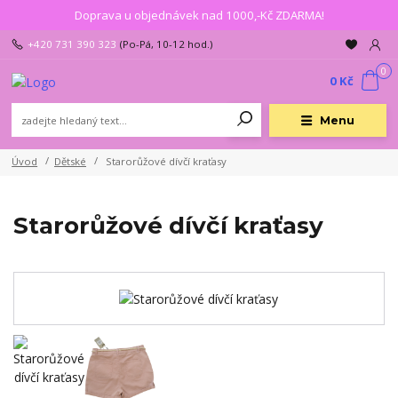
Doprava u objednávek nad 1000,-Kč ZDARMA!
+420 731 390 323
(Po-Pá, 10-12 hod.)
0
0 Kč
Menu
Úvod
Dětské
Starorůžové dívčí kraťasy
Starorůžové dívčí kraťasy