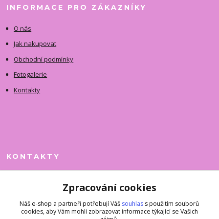
INFORMACE PRO ZÁKAZNÍKY
O nás
Jak nakupovat
Obchodní podmínky
Fotogalerie
Kontakty
KONTAKTY
Jitka Faimanová
Zpracování cookies
+420 731 390 323
(Po-Pá, 10-12 hod.)
Náš e-shop a partneři potřebují Váš
souhlas
s použitím souborů
cookies, aby Vám mohli zobrazovat informace týkající se Vašich
superkousky@jetovmode.cz