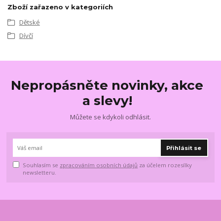
Zboží zařazeno v kategoriích
Dětské
Dívčí
Nepropásněte novinky, akce
a slevy!
Můžete se kdykoli odhlásit.
Přihlásit se
Souhlasím se
zpracováním osobních údajů
za účelem rozesílky
newsletteru.