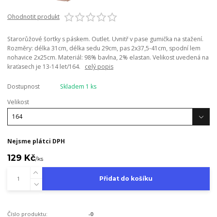
Ohodnotit produkt
Starorůžové šortky s páskem. Outlet. Uvnitř v pase gumička na stažení.
Rozměry: délka 31cm, délka sedu 29cm, pas 2x37,5-41cm, spodní lem
nohavice 2x25cm. Materiál: 98% bavlna, 2% elastan. Velikost uvedená na
kraťasech je 13-14 let/164.
celý popis
Dostupnost
Skladem 1 ks
Velikost
Nejsme plátci DPH
129 Kč
/
ks
Přidat do košíku
Číslo produktu:
-0