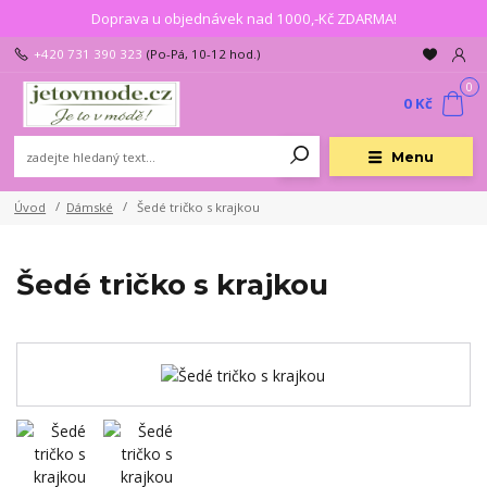
Doprava u objednávek nad 1000,-Kč ZDARMA!
+420 731 390 323
(Po-Pá, 10-12 hod.)
0
0 Kč
Menu
Úvod
Dámské
Šedé tričko s krajkou
Šedé tričko s krajkou