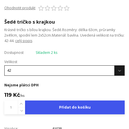
Ohodnotit produkt
Šedé tričko s krajkou
Krásné tričko s bílou krajkou. Šedé.Rozměry: délka 63cm, průramky
2x49cm, spodní lem 2x52cm.Materiál: bavlna. Uvedená velikost na tričku:
42-44.
celý popis
Dostupnost
Skladem 2 ks
Velikost
Nejsme plátci DPH
119 Kč
/
ks
Přidat do košíku
Výrobce:
AVON