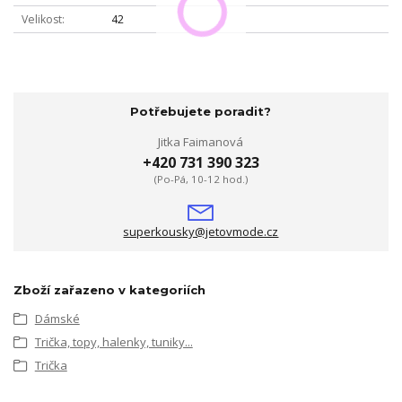
Velikost
42
Potřebujete poradit?
Jitka Faimanová
+420 731 390 323
(Po-Pá, 10-12 hod.)
superkousky@jetovmode.cz
Zboží zařazeno v kategoriích
Dámské
Trička, topy, halenky, tuniky...
Trička