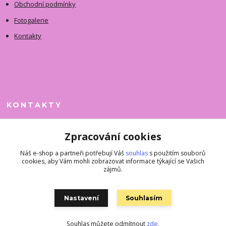
Obchodní podmínky
Fotogalerie
Kontakty
KONTAKTY
Jitka Faimanová
Zpracování cookies
+420 731 390 323
(Po-Pá, 10-12 hod.)
Náš e-shop a partneři potřebují Váš
souhlas
s použitím souborů
cookies, aby Vám mohli zobrazovat informace týkající se Vašich
superkousky@jetovmode.cz
zájmů.
Nastavení
Souhlasím
Souhlas můžete odmítnout
zde
.